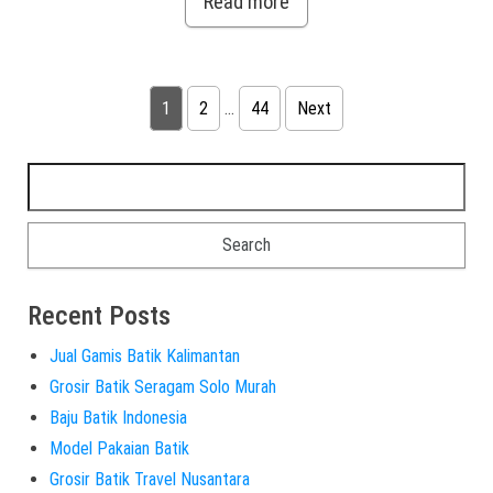
Read more
Posts navigation
1
2
…
44
Next
Search for:
Recent Posts
Jual Gamis Batik Kalimantan
Grosir Batik Seragam Solo Murah
Baju Batik Indonesia
Model Pakaian Batik
Grosir Batik Travel Nusantara