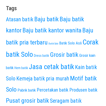
Tags
Baju batik
Baju batik
Atasan batik
kantor
Baju batik kantor wanita
Baju
Corak
batik pria terbaru
Batik Solo Asli
Batik Solo
batik Solo
Grosir batik
Grosir kain
Dress batik
Jasa cetak batik
Kain batik
batik
Hem batik
Motif batik
Solo
Kemeja batik pria murah
Solo
Percetakan batik
Produsen batik
Pabrik batik
Pusat grosir batik
Seragam batik