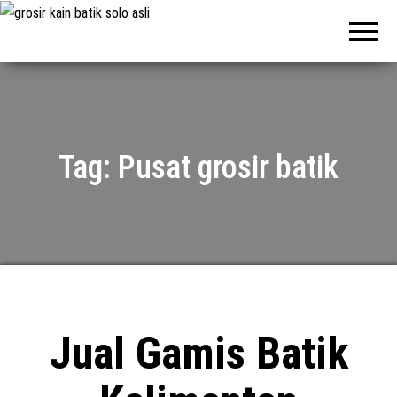
Pabrik
Pabrik
Batik Solo
Batik dan
Murah dan
Berkualitas
Jasa
Pembuatan
Seragam
Batik
Tag:
Pusat grosir batik
Jual Gamis Batik