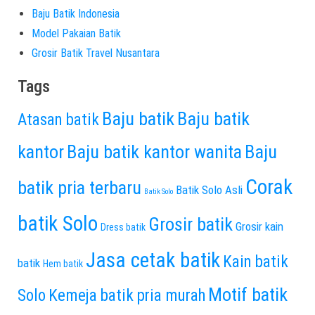
Baju Batik Indonesia
Model Pakaian Batik
Grosir Batik Travel Nusantara
Tags
Baju batik
Baju batik
Atasan batik
kantor
Baju batik kantor wanita
Baju
Corak
batik pria terbaru
Batik Solo Asli
Batik Solo
batik Solo
Grosir batik
Grosir kain
Dress batik
Jasa cetak batik
Kain batik
batik
Hem batik
Motif batik
Solo
Kemeja batik pria murah