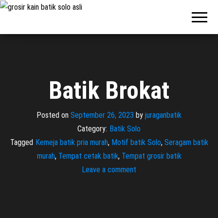
Pabrik
Pabrik
Batik Solo
Batik dan
Murah dan
Berkualitas
Jasa
Pembuatan
Seragam
Batik
Batik Brokat
Posted on
September 26, 2023
by
juraganbatik
Category:
Batik Solo
Tagged
Kemeja batik pria murah
,
Motif batik Solo
,
Seragam batik
murah
,
Tempat cetak batik
,
Tempat grosir batik
Leave a comment