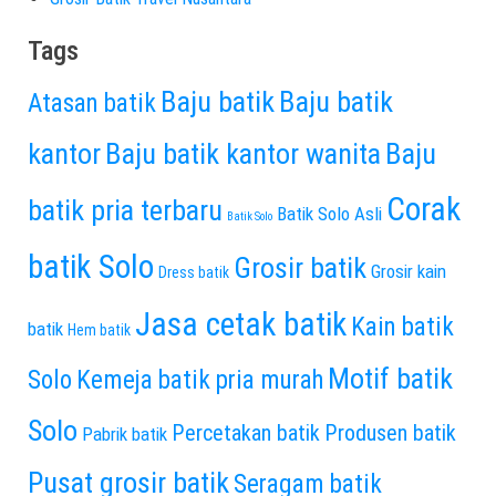
Tags
Baju batik
Baju batik
Atasan batik
kantor
Baju batik kantor wanita
Baju
Corak
batik pria terbaru
Batik Solo Asli
Batik Solo
batik Solo
Grosir batik
Grosir kain
Dress batik
Jasa cetak batik
Kain batik
batik
Hem batik
Motif batik
Solo
Kemeja batik pria murah
Solo
Percetakan batik
Produsen batik
Pabrik batik
Pusat grosir batik
Seragam batik