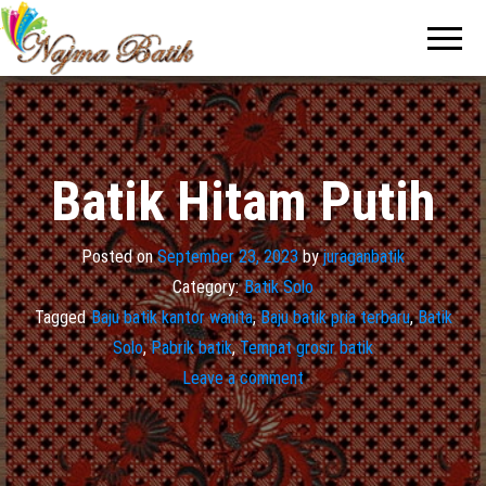
Pabrik
Pabrik
Batik Solo
Batik dan
Murah dan
Berkualitas
Jasa
Pembuatan
Seragam
Batik
Batik Hitam Putih
Posted on
September 23, 2023
by
juraganbatik
Category:
Batik Solo
Tagged
Baju batik kantor wanita
,
Baju batik pria terbaru
,
Batik
Solo
,
Pabrik batik
,
Tempat grosir batik
Leave a comment