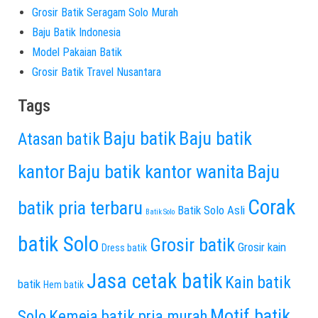
Grosir Batik Seragam Solo Murah
Baju Batik Indonesia
Model Pakaian Batik
Grosir Batik Travel Nusantara
Tags
Baju batik
Baju batik
Atasan batik
kantor
Baju batik kantor wanita
Baju
Corak
batik pria terbaru
Batik Solo Asli
Batik Solo
batik Solo
Grosir batik
Grosir kain
Dress batik
Jasa cetak batik
Kain batik
batik
Hem batik
Motif batik
Solo
Kemeja batik pria murah