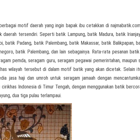
berbagai motif daerah yang ingin bapak ibu cetakkan di najmabatik.com
k daerah tersendiri. Seperti batik Lampung, batik Madura, batik Irianjay
i, batik Padang, batik Palembang, batik Makassar, batik Balikpapan, bat
onegoro, batik Palembang, dan lain sebagainya. Rata-rata pesanan batik
seragam pemda, seragam guru, seragam pegawai pemerintahan, maupun
has wilayah tersebut di dalam motif batik yang akan dicetak. Selain it
yedia jasa haji dan umroh untuk seragam jamaah dengan mencantumk
ai cirikhas Indonesia di Timur Tengah, dengan menggunakan batik berco
ayung, dua tiga pulau terlampaui.