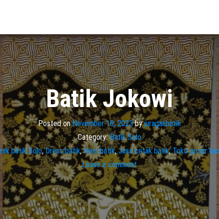
Batik Jokowi
Posted on
November 18, 2023
by
juraganbatik
Category:
Batik Solo
rak batik Solo
,
Dress batik
,
Hem batik
,
Jasa cetak batik
,
Toko grosir kai
Leave a comment