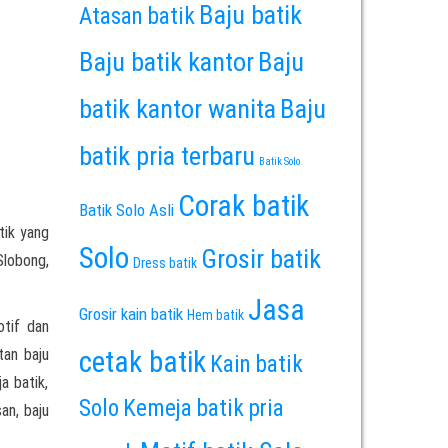
Baju batik
Atasan batik
Baju batik kantor
Baju
batik kantor wanita
Baju
batik pria terbaru
Batik Solo
Corak batik
Batik Solo Asli
tik yang
Solo
Grosir batik
Slobong,
Dress batik
Jasa
Grosir kain batik
Hem batik
tif dan
tan baju
cetak batik
Kain batik
a batik,
Solo
Kemeja batik pria
san, baju