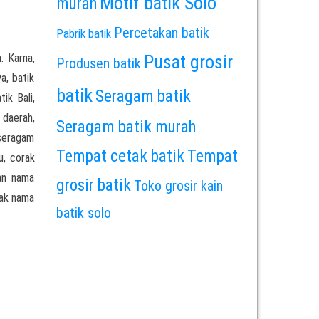
Motif batik Solo
murah
Percetakan batik
Pabrik batik
. Karna,
Pusat grosir
Produsen batik
a, batik
batik
Seragam batik
ik Bali,
 daerah,
Seragam batik murah
 seragam
Tempat cetak batik
Tempat
u, corak
an nama
grosir batik
Toko grosir kain
rak nama
batik solo