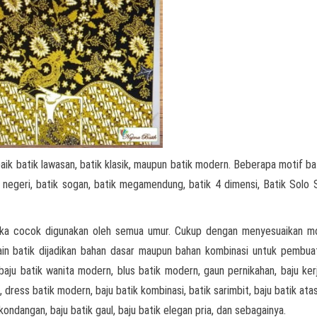
aik batik lawasan, batik klasik, maupun batik modern. Beberapa motif ba
 3 negeri, batik sogan, batik megamendung, batik 4 dimensi, Batik Solo 
aka cocok digunakan oleh semua umur. Cukup dengan menyesuaikan mo
kain batik dijadikan bahan dasar maupun bahan kombinasi untuk pembua
 baju batik wanita modern, blus batik modern, gaun pernikahan, baju kerj
, dress batik modern, baju batik kombinasi, batik sarimbit, baju batik ata
 kondangan, baju batik gaul, baju batik elegan pria, dan sebagainya.