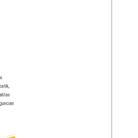
i.
batik,
alitas
nguncian