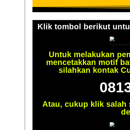
Klik tombol berikut untu
Untuk melakukan pem
mencetakkan motif ba
silahkan kontak C
081
Atau, cukup klik salah
de