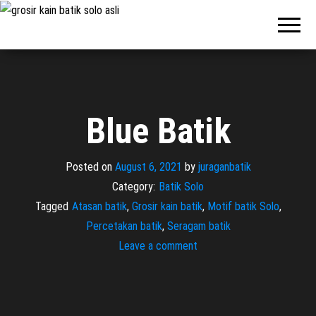
Pabrik
Pabrik
Batik Solo
Batik dan
Murah dan
Berkualitas
Jasa
Pembuatan
Seragam
Batik
Blue Batik
Posted on
August 6, 2021
by
juraganbatik
Category:
Batik Solo
Tagged
Atasan batik
,
Grosir kain batik
,
Motif batik Solo
,
Percetakan batik
,
Seragam batik
Leave a comment