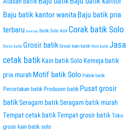
Baju batik
Baju batik kantor
Atasan batik
Baju batik kantor wanita
Baju batik pria
Corak batik Solo
terbaru
Batik Solo Asli
Batik Solo
Jasa
Grosir batik
Grosir kain batik
Dress batik
Hem batik
cetak batik
Kain batik Solo
Kemeja batik
Motif batik Solo
pria murah
Pabrik batik
Pusat grosir
Percetakan batik
Produsen batik
batik
Seragam batik
Seragam batik murah
Tempat cetak batik
Tempat grosir batik
Toko
grosir kain batik solo