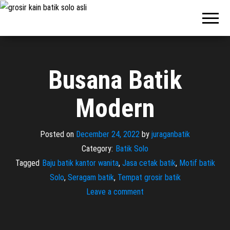
Pabrik
Pabrik
Batik Solo
Batik dan
Murah dan
Berkualitas
Jasa
Pembuatan
Seragam
Busana Batik
Batik
Modern
Posted on
December 24, 2022
by
juraganbatik
Category:
Batik Solo
Tagged
Baju batik kantor wanita
,
Jasa cetak batik
,
Motif batik
Solo
,
Seragam batik
,
Tempat grosir batik
Leave a comment