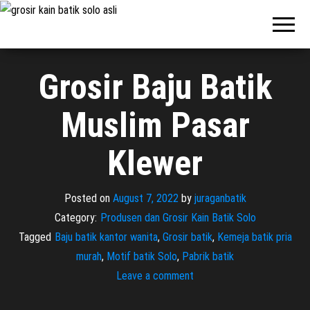
Pabrik
Pabrik
Batik Solo
Batik dan
Murah dan
Berkualitas
Jasa
Pembuatan
Grosir Baju Batik
Seragam
Batik
Muslim Pasar
Klewer
Posted on
August 7, 2022
by
juraganbatik
Category:
Produsen dan Grosir Kain Batik Solo
Tagged
Baju batik kantor wanita
,
Grosir batik
,
Kemeja batik pria
murah
,
Motif batik Solo
,
Pabrik batik
Leave a comment