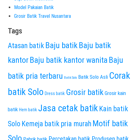
Model Pakaian Batik
Grosir Batik Travel Nusantara
Tags
Baju batik
Baju batik
Atasan batik
kantor
Baju batik kantor wanita
Baju
Corak
batik pria terbaru
Batik Solo Asli
Batik Solo
batik Solo
Grosir batik
Grosir kain
Dress batik
Jasa cetak batik
Kain batik
batik
Hem batik
Motif batik
Solo
Kemeja batik pria murah
Solo
Percetakan batik
Produsen batik
Pabrik batik