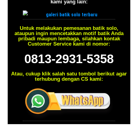
kami yang lain:
Untuk melakukan pemesanan batik solo,
ataupun ingin mencetakkan motif batik Anda
pribadi maupun lembaga, silahkan kontak
Customer Service kami di nomor:
0813-2931-5358
Atau, cukup klik salah satu tombol berikut agar
terhubung dengan CS kami: