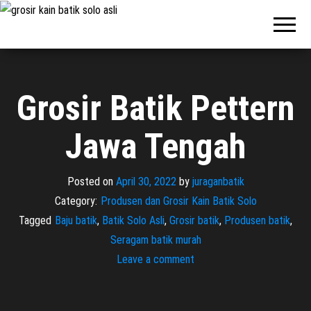
Pabrik
Pabrik
Batik Solo
Batik dan
Murah dan
Berkualitas
Jasa
Pembuatan
Seragam
Grosir Batik Pettern
Batik
Jawa Tengah
Posted on
April 30, 2022
by
juraganbatik
Category:
Produsen dan Grosir Kain Batik Solo
Tagged
Baju batik
,
Batik Solo Asli
,
Grosir batik
,
Produsen batik
,
Seragam batik murah
Leave a comment