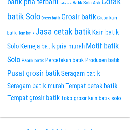
Corak
batik pria terbaru
Batik Solo Asli
Batik Solo
batik Solo
Grosir batik
Grosir kain
Dress batik
Jasa cetak batik
Kain batik
batik
Hem batik
Motif batik
Solo
Kemeja batik pria murah
Solo
Percetakan batik
Produsen batik
Pabrik batik
Pusat grosir batik
Seragam batik
Seragam batik murah
Tempat cetak batik
Tempat grosir batik
Toko grosir kain batik solo