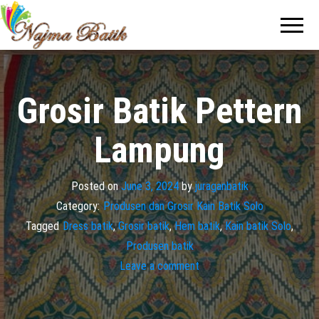
Pabrik
Pabrik
Batik Solo
Batik dan
Murah dan
Berkualitas
Jasa
Pembuatan
Seragam
Grosir Batik Pettern
Batik
Lampung
Posted on
June 3, 2024
by
juraganbatik
Category:
Produsen dan Grosir Kain Batik Solo
Tagged
Dress batik
,
Grosir batik
,
Hem batik
,
Kain batik Solo
,
Produsen batik
Leave a comment