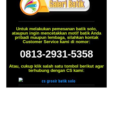
Untuk melakukan pemesanan batik solo,
ataupun ingin mencetakkan motif batik Anda
pribadi maupun lembaga, silahkan kontak
Customer Service kami di nomor:
0813-2931-5358
Atau, cukup klik salah satu tombol berikut agar
terhubung dengan CS kami: