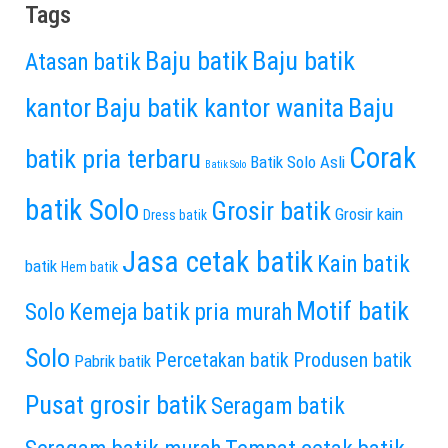
Tags
Baju batik
Baju batik
Atasan batik
kantor
Baju batik kantor wanita
Baju
Corak
batik pria terbaru
Batik Solo Asli
Batik Solo
batik Solo
Grosir batik
Grosir kain
Dress batik
Jasa cetak batik
Kain batik
batik
Hem batik
Motif batik
Solo
Kemeja batik pria murah
Solo
Percetakan batik
Produsen batik
Pabrik batik
Pusat grosir batik
Seragam batik