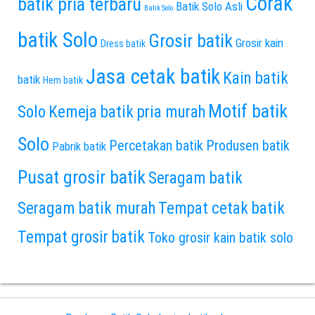
Corak
batik pria terbaru
Batik Solo Asli
Batik Solo
batik Solo
Grosir batik
Grosir kain
Dress batik
Jasa cetak batik
Kain batik
batik
Hem batik
Motif batik
Solo
Kemeja batik pria murah
Solo
Percetakan batik
Produsen batik
Pabrik batik
Pusat grosir batik
Seragam batik
Seragam batik murah
Tempat cetak batik
Tempat grosir batik
Toko grosir kain batik solo