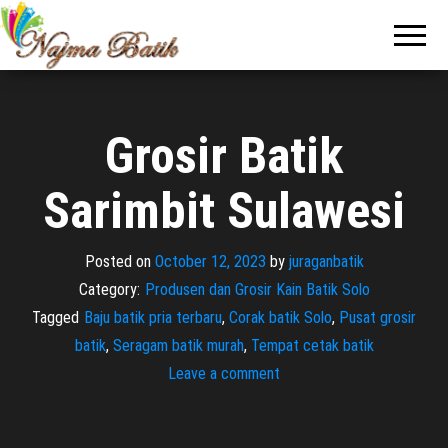
Pabrik
Pabrik
Batik Solo
Batik dan
Murah dan
Berkualitas
Jasa
Pembuatan
Seragam
Grosir Batik
Batik
Sarimbit Sulawesi
Posted on
October 12, 2023
by
juraganbatik
Category:
Produsen dan Grosir Kain Batik Solo
Tagged
Baju batik pria terbaru
,
Corak batik Solo
,
Pusat grosir
batik
,
Seragam batik murah
,
Tempat cetak batik
Leave a comment