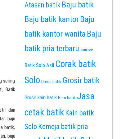
Baju batik
Atasan batik
Baju batik kantor
Baju
batik kantor wanita
Baju
batik pria terbaru
Batik Solo
Corak batik
Batik Solo Asli
Solo
Grosir batik
g sering
Dress batik
i, Batik
Jasa
Grosir kain batik
Hem batik
tif dan
cetak batik
Kain batik
tan baju
Solo
Kemeja batik pria
a batik,
san, baju