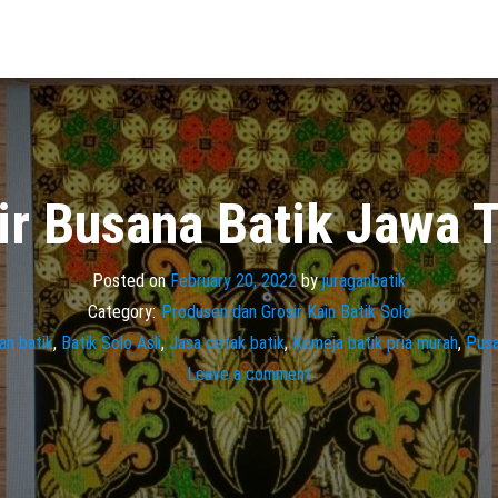
ir Busana Batik Jawa 
Posted on
February 20, 2022
by
juraganbatik
Category:
Produsen dan Grosir Kain Batik Solo
an batik
,
Batik Solo Asli
,
Jasa cetak batik
,
Kemeja batik pria murah
,
Pusa
Leave a comment