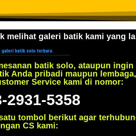
k melihat galeri batik kami yang la
esanan batik solo, ataupun ingin
tik Anda pribadi maupun lembaga
ustomer Service kami di nomor:
3-2931-5358
 satu tombol berikut agar terhubu
ngan CS kami: