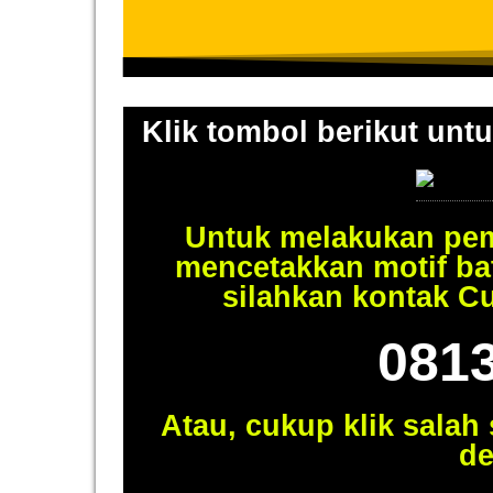
Klik tombol berikut untu
Untuk melakukan pem
mencetakkan motif ba
silahkan kontak C
081
Atau, cukup klik salah
de