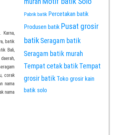
Motif batik Solo
murah
Percetakan batik
Pabrik batik
Pusat grosir
Produsen batik
. Karna,
batik
Seragam batik
a, batik
ik Bali,
Seragam batik murah
 daerah,
Tempat cetak batik
Tempat
 seragam
u, corak
grosir batik
Toko grosir kain
an nama
batik solo
rak nama