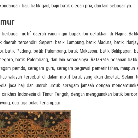
kondangan, baju batik gaul, baju batik elegan pria, dan lain sebagainya.
imur
 berbagai motif daerah yang ingin bapak ibu cetakkan di Najma Batik
k daerah tersendiri. Seperti batik Lampung, batik Madura, batik Irianjay
i, batik Padang, batik Palembang, batik Makassar, batik Balikpapan, bat
onegoro, batik Palembang, dan lain sebagainya. Rata-rata pesanan batik
seragam pemda, seragam guru, seragam pegawai pemerintahan, maupun
has wilayah tersebut di dalam motif batik yang akan dicetak. Selain it
yedia jasa haji dan umroh untuk seragam jamaah dengan mencantumk
ai cirikhas Indonesia di Timur Tengah, dengan menggunakan batik berco
ayung, dua tiga pulau terlampaui.