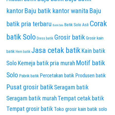
kantor
Baju batik kantor wanita
Baju
Corak
batik pria terbaru
Batik Solo Asli
Batik Solo
batik Solo
Grosir batik
Grosir kain
Dress batik
Jasa cetak batik
Kain batik
batik
Hem batik
Motif batik
Solo
Kemeja batik pria murah
Solo
Percetakan batik
Produsen batik
Pabrik batik
Pusat grosir batik
Seragam batik
Seragam batik murah
Tempat cetak batik
Tempat grosir batik
Toko grosir kain batik solo