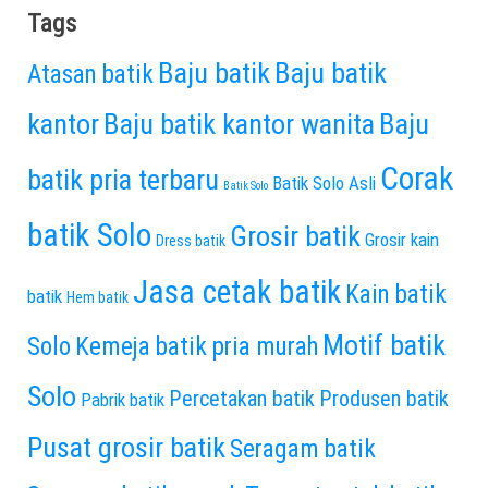
Tags
Baju batik
Baju batik
Atasan batik
kantor
Baju batik kantor wanita
Baju
Corak
batik pria terbaru
Batik Solo Asli
Batik Solo
batik Solo
Grosir batik
Grosir kain
Dress batik
Jasa cetak batik
Kain batik
batik
Hem batik
Motif batik
Solo
Kemeja batik pria murah
Solo
Percetakan batik
Produsen batik
Pabrik batik
Pusat grosir batik
Seragam batik