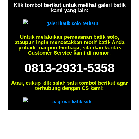
Klik tombol berikut untuk melihat galeri batik
kami yang lain:
Untuk melakukan pemesanan batik solo,
ataupun ingin mencetakkan motif batik Anda
pribadi maupun lembaga, silahkan kontak
Customer Service kami di nomor:
0813-2931-5358
Atau, cukup klik salah satu tombol berikut agar
terhubung dengan CS kami: