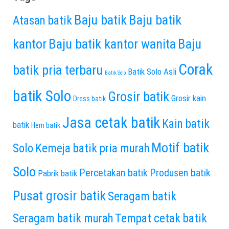
Baju batik
Baju batik
Atasan batik
kantor
Baju batik kantor wanita
Baju
Corak
batik pria terbaru
Batik Solo Asli
Batik Solo
batik Solo
Grosir batik
Grosir kain
Dress batik
Jasa cetak batik
Kain batik
batik
Hem batik
Motif batik
Solo
Kemeja batik pria murah
Solo
Percetakan batik
Produsen batik
Pabrik batik
Pusat grosir batik
Seragam batik
Seragam batik murah
Tempat cetak batik