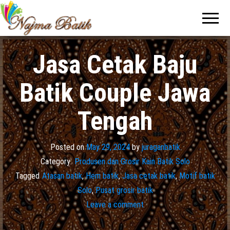
Pabrik
Pabrik
Batik Solo
Batik dan
Murah dan
Berkualitas
Jasa
Pembuatan
Jasa Cetak Baju
Seragam
Batik
Batik Couple Jawa
Tengah
Posted on
May 29, 2024
by
juraganbatik
Category:
Produsen dan Grosir Kain Batik Solo
Tagged
Atasan batik
,
Hem batik
,
Jasa cetak batik
,
Motif batik
Solo
,
Pusat grosir batik
Leave a comment