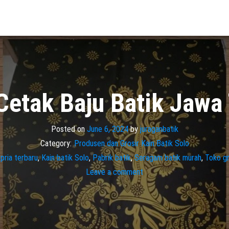
Cetak Baju Batik Jawa
Posted on
June 6, 2024
by
juraganbatik
Category:
Produsen dan Grosir Kain Batik Solo
 pria terbaru
,
Kain batik Solo
,
Pabrik batik
,
Seragam batik murah
,
Toko gr
Leave a comment