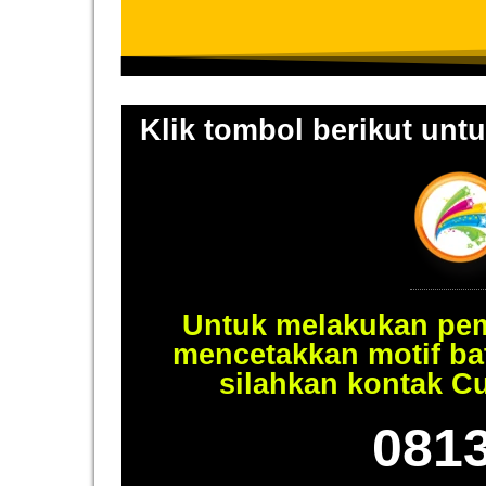
Klik tombol berikut untu
Untuk melakukan pem
mencetakkan motif ba
silahkan kontak C
081