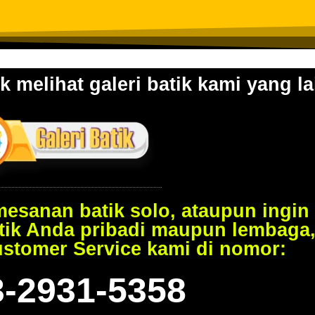
k melihat galeri batik kami yang la
esanan batik solo, ataupun ingin
tik Anda pribadi maupun lembaga
ustomer Service kami di nomor:
3-2931-5358