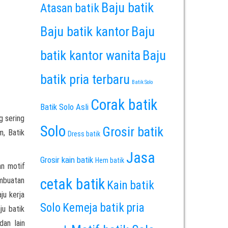
Baju batik
Atasan batik
Baju batik kantor
Baju
batik kantor wanita
Baju
batik pria terbaru
Batik Solo
Corak batik
Batik Solo Asli
g sering
Solo
Grosir batik
m, Batik
Dress batik
Jasa
Grosir kain batik
Hem batik
an motif
embuatan
cetak batik
Kain batik
ju kerja
Solo
Kemeja batik pria
ju batik
dan lain