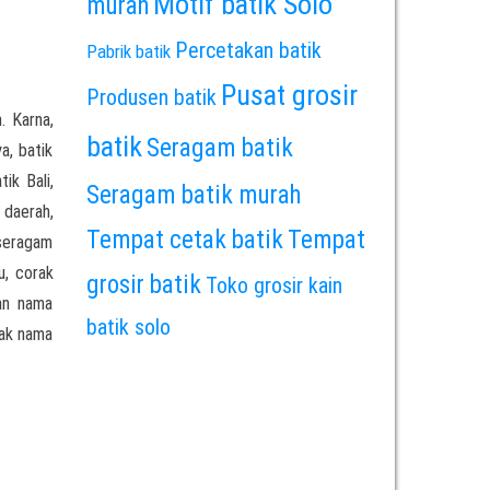
Motif batik Solo
murah
Percetakan batik
Pabrik batik
Pusat grosir
Produsen batik
. Karna,
batik
Seragam batik
a, batik
ik Bali,
Seragam batik murah
 daerah,
Tempat cetak batik
Tempat
 seragam
u, corak
grosir batik
Toko grosir kain
an nama
batik solo
rak nama