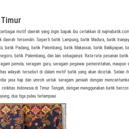
 Timur
berbagai motif daerah yang ingin bapak ibu cetakkan di najmabatik.com
k daerah tersendiri. Seperti batik Lampung, batik Madura, batik Irianjay
i, batik Padang, batik Palembang, batik Makassar, batik Balikpapan, bat
onegoro, batik Palembang, dan lain sebagainya. Rata-rata pesanan batik
seragam pemda, seragam guru, seragam pegawai pemerintahan, maupun
has wilayah tersebut di dalam motif batik yang akan dicetak. Selain it
yedia jasa haji dan umroh untuk seragam jamaah dengan mencantumk
ai cirikhas Indonesia di Timur Tengah, dengan menggunakan batik berco
ayung, dua tiga pulau terlampaui.