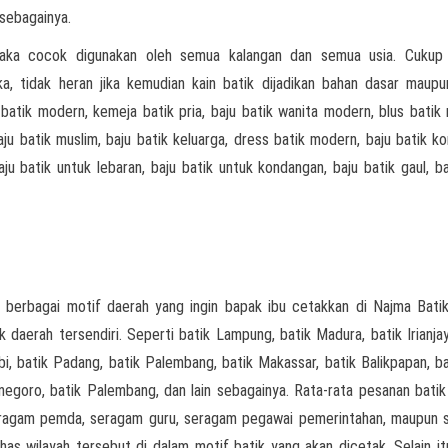
 sebagainya.
aka cocok digunakan oleh semua kalangan dan semua usia. Cukup
a, tidak heran jika kemudian kain batik dijadikan bahan dasar maup
batik modern, kemeja batik pria, baju batik wanita modern, blus batik
aju batik muslim, baju batik keluarga, dress batik modern, baju batik ko
aju batik untuk lebaran, baju batik untuk kondangan, baju batik gaul, ba
 berbagai motif daerah yang ingin bapak ibu cetakkan di Najma Batik
k daerah tersendiri. Seperti batik Lampung, batik Madura, batik Irianjay
i, batik Padang, batik Palembang, batik Makassar, batik Balikpapan, bat
onegoro, batik Palembang, dan lain sebagainya. Rata-rata pesanan batik
seragam pemda, seragam guru, seragam pegawai pemerintahan, maupun
as wilayah tersebut di dalam motif batik yang akan dicetak. Selain it