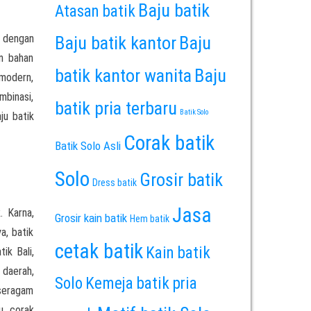
Baju batik
Atasan batik
 dengan
Baju batik kantor
Baju
un bahan
batik kantor wanita
Baju
 modern,
mbinasi,
batik pria terbaru
Batik Solo
ju batik
Corak batik
Batik Solo Asli
Solo
Grosir batik
Dress batik
Jasa
. Karna,
Grosir kain batik
Hem batik
a, batik
cetak batik
Kain batik
ik Bali,
 daerah,
Solo
Kemeja batik pria
 seragam
u, corak