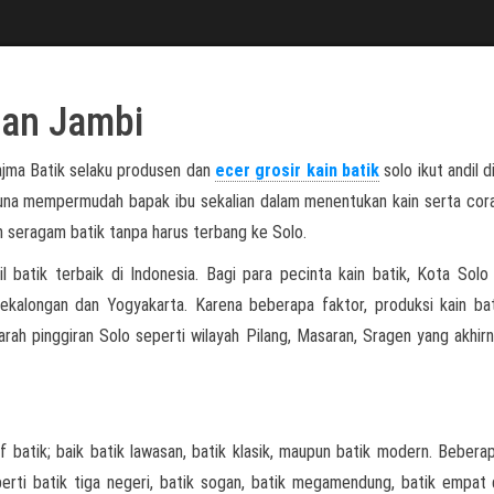
san Jambi
ajma Batik selaku produsen dan
ecer grosir kain batik
solo ikut andil d
 guna mempermudah bapak ibu sekalian dalam menentukan kain serta cor
 seragam batik tanpa harus terbang ke Solo.
l batik terbaik di Indonesia. Bagi para pecinta kain batik, Kota Solo
Pekalongan dan Yogyakarta. Karena beberapa faktor, produksi kain ba
arah pinggiran Solo seperti wilayah Pilang, Masaran, Sragen yang akhirn
 batik; baik batik lawasan, batik klasik, maupun batik modern. Bebera
eperti batik tiga negeri, batik sogan, batik megamendung, batik empat 