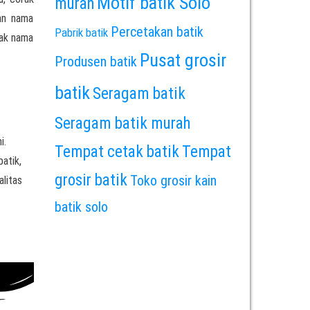
Motif batik Solo
murah
an nama
Percetakan batik
Pabrik batik
rak nama
Pusat grosir
Produsen batik
batik
Seragam batik
Seragam batik murah
i.
Tempat cetak batik
Tempat
batik,
grosir batik
Toko grosir kain
alitas
batik solo