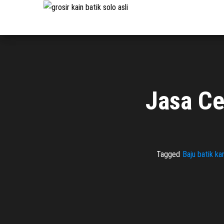
Pabrik
Pabrik
Batik Solo
Batik dan
Murah dan
Berkualitas
Jasa
Pembuatan
Seragam
Batik
Jasa Ce
Tagged
Baju batik ka