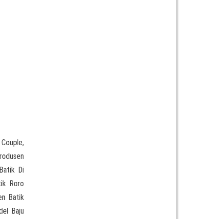
 Couple,
Produsen
Batik Di
tik Roro
en Batik
del Baju