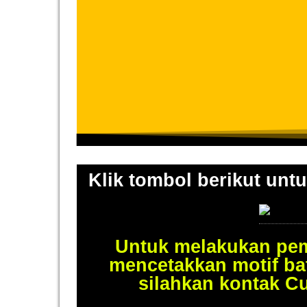
Klik tombol berikut untu
Untuk melakukan pem
mencetakkan motif ba
silahkan kontak C