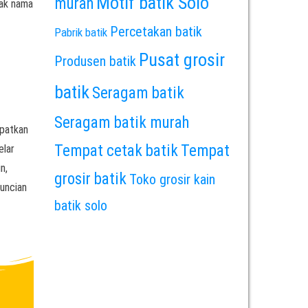
Motif batik Solo
murah
rak nama
Percetakan batik
Pabrik batik
Pusat grosir
Produsen batik
batik
Seragam batik
Seragam batik murah
apatkan
Tempat cetak batik
Tempat
elar
n,
grosir batik
Toko grosir kain
guncian
batik solo