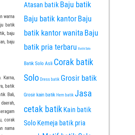
Baju batik
Atasan batik
an warna
Baju batik kantor
Baju
ju batik
batik kantor wanita
Baju
ik, baju
an, baju
batik pria terbaru
Batik Solo
Corak batik
Batik Solo Asli
Solo
Grosir batik
. Karna,
Dress batik
a, batik
Jasa
ik Bali,
Grosir kain batik
Hem batik
 daerah,
cetak batik
Kain batik
 seragam
u, corak
Solo
Kemeja batik pria
an nama