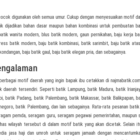
cocok digunakan oleh semua umur. Cukup dengan menyesuaikan motif d
atik dijadikan bahan dasar maupun bahan kombinasi untuk pembuatan ba
batik wanita modern, blus batik modern, gaun pernikahan, baju kerja bat
ress batik modern, baju batik kombinasi, batik sarimbit, baju batik atas
 kondangan, baju batik gaul, baju batik elegan pria, dan sebagainya.
pengalaman
berbagai motif daerah yang ingin bapak ibu cetakkan di najmabatik.com
k daerah tersendiri. Seperti batik Lampung, batik Madura, batik Irianjay
i, batik Padang, batik Palembang, batik Makassar, batik Balikpapan, bat
onegoro, batik Palembang, dan lain sebagainya. Rata-rata pesanan batik
seragam pemda, seragam guru, seragam pegawai pemerintahan, maupun
as wilayah tersebut di dalam motif batik yang akan dicetak. Selain it
yedia jasa haji dan umroh untuk seragam jamaah dengan mencantumk