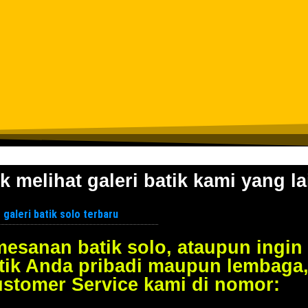
k melihat galeri batik kami yang la
esanan batik solo, ataupun ingin
tik Anda pribadi maupun lembaga
ustomer Service kami di nomor: