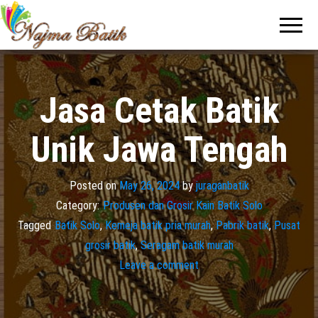
Pabrik
Pabrik
Batik Solo
Batik dan
Murah dan
Berkualitas
Jasa
Pembuatan
Seragam
Jasa Cetak Batik
Batik
Unik Jawa Tengah
Posted on
May 26, 2024
by
juraganbatik
Category:
Produsen dan Grosir Kain Batik Solo
Tagged
Batik Solo
,
Kemeja batik pria murah
,
Pabrik batik
,
Pusat
grosir batik
,
Seragam batik murah
Leave a comment