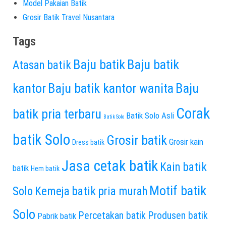
Model Pakaian Batik
Grosir Batik Travel Nusantara
Tags
Baju batik
Baju batik
Atasan batik
kantor
Baju batik kantor wanita
Baju
Corak
batik pria terbaru
Batik Solo Asli
Batik Solo
batik Solo
Grosir batik
Grosir kain
Dress batik
Jasa cetak batik
Kain batik
batik
Hem batik
Motif batik
Solo
Kemeja batik pria murah
Solo
Percetakan batik
Produsen batik
Pabrik batik