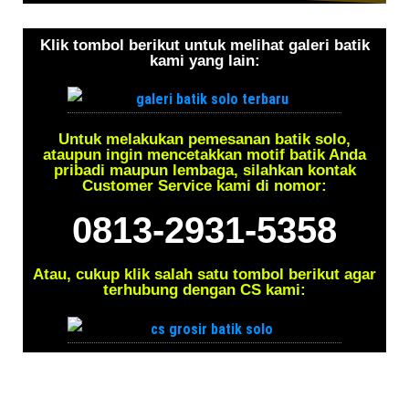
Klik tombol berikut untuk melihat galeri batik
kami yang lain:
Untuk melakukan pemesanan batik solo,
ataupun ingin mencetakkan motif batik Anda
pribadi maupun lembaga, silahkan kontak
Customer Service kami di nomor:
0813-2931-5358
Atau, cukup klik salah satu tombol berikut agar
terhubung dengan CS kami: