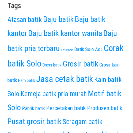
Tags
Baju batik
Baju batik
Atasan batik
kantor
Baju batik kantor wanita
Baju
Corak
batik pria terbaru
Batik Solo Asli
Batik Solo
batik Solo
Grosir batik
Grosir kain
Dress batik
Jasa cetak batik
Kain batik
batik
Hem batik
Motif batik
Solo
Kemeja batik pria murah
Solo
Percetakan batik
Produsen batik
Pabrik batik
Pusat grosir batik
Seragam batik