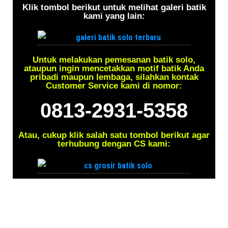
Klik tombol berikut untuk melihat galeri batik
kami yang lain:
Untuk melakukan pemesanan batik solo,
ataupun ingin mencetakkan motif batik Anda
pribadi maupun lembaga, silahkan kontak
Customer Service kami di nomor:
0813-2931-5358
Atau, cukup klik salah satu tombol berikut agar
terhubung dengan CS kami: