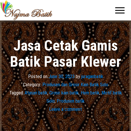
Pabrik
Pabrik
Batik Solo
Batik dan
Murah dan
Berkualitas
Jasa
Pembuatan
Seragam
Jasa Cetak Gamis
Batik
Batik Pasar Klewer
Posted on
June 30, 2023
by
juraganbatik
Category:
Produsen dan Grosir Kain Batik Solo
Tagged
Atasan batik
,
Grosir kain batik
,
Hem batik
,
Motif batik
Solo
,
Produsen batik
Leave a comment