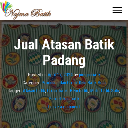
Pabrik
Pabrik
Batik Solo
Batik dan
Murah dan
Berkualitas
Jasa
Pembuatan
Seragam
Jual Atasan Batik
Batik
Padang
Posted on
April 17, 2024
by
juraganbatik
Category:
Produsen dan Grosir Kain Batik Solo
Tagged
Atasan batik
,
Grosir batik
,
Hem batik
,
Motif batik Solo
,
Percetakan batik
Leave a comment