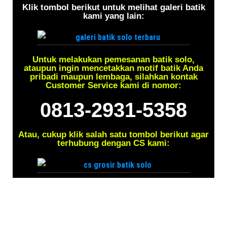
Klik tombol berikut untuk melihat galeri batik
kami yang lain:
Untuk melakukan pemesanan batik solo,
ataupun ingin mencetakkan motif batik Anda
pribadi maupun lembaga, silahkan kontak
Customer Service kami di nomor:
0813-2931-5358
Atau, cukup klik salah satu tombol berikut agar
terhubung dengan CS kami: