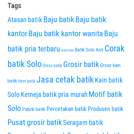
Tags
Baju batik
Baju batik
Atasan batik
kantor
Baju batik kantor wanita
Baju
Corak
batik pria terbaru
Batik Solo Asli
Batik Solo
batik Solo
Grosir batik
Grosir kain
Dress batik
Jasa cetak batik
Kain batik
batik
Hem batik
Motif batik
Solo
Kemeja batik pria murah
Solo
Percetakan batik
Produsen batik
Pabrik batik
Pusat grosir batik
Seragam batik