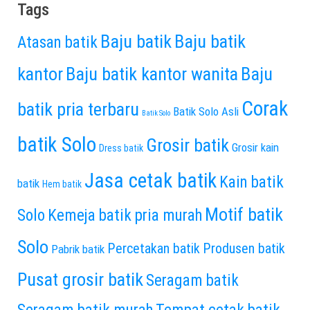
Tags
Baju batik
Baju batik
Atasan batik
kantor
Baju batik kantor wanita
Baju
Corak
batik pria terbaru
Batik Solo Asli
Batik Solo
batik Solo
Grosir batik
Grosir kain
Dress batik
Jasa cetak batik
Kain batik
batik
Hem batik
Motif batik
Solo
Kemeja batik pria murah
Solo
Percetakan batik
Produsen batik
Pabrik batik
Pusat grosir batik
Seragam batik