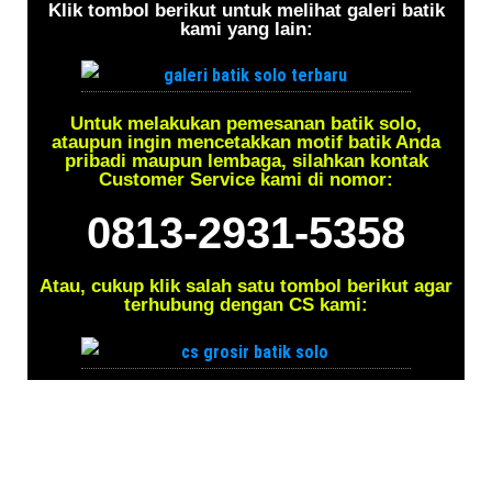
Klik tombol berikut untuk melihat galeri batik
kami yang lain:
Untuk melakukan pemesanan batik solo,
ataupun ingin mencetakkan motif batik Anda
pribadi maupun lembaga, silahkan kontak
Customer Service kami di nomor:
0813-2931-5358
Atau, cukup klik salah satu tombol berikut agar
terhubung dengan CS kami: