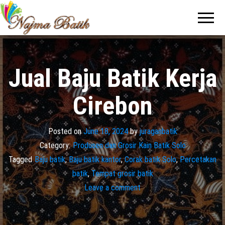
Pabrik
Pabrik
Batik Solo
Batik dan
Murah dan
Berkualitas
Jasa
Pembuatan
Seragam
Jual Baju Batik Kerja
Batik
Cirebon
Posted on
June 18, 2024
by
juraganbatik
Category:
Produsen dan Grosir Kain Batik Solo
Tagged
Baju batik
,
Baju batik kantor
,
Corak batik Solo
,
Percetakan
batik
,
Tempat grosir batik
Leave a comment