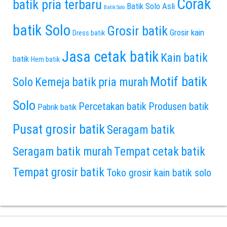
Corak
batik pria terbaru
Batik Solo Asli
Batik Solo
batik Solo
Grosir batik
Grosir kain
Dress batik
Jasa cetak batik
Kain batik
batik
Hem batik
Motif batik
Solo
Kemeja batik pria murah
Solo
Percetakan batik
Produsen batik
Pabrik batik
Pusat grosir batik
Seragam batik
Seragam batik murah
Tempat cetak batik
Tempat grosir batik
Toko grosir kain batik solo