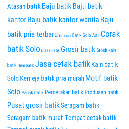
Baju batik
Baju batik
Atasan batik
kantor
Baju batik kantor wanita
Baju
Corak
batik pria terbaru
Batik Solo Asli
Batik Solo
batik Solo
Grosir batik
Grosir kain
Dress batik
Jasa cetak batik
Kain batik
batik
Hem batik
Motif batik
Solo
Kemeja batik pria murah
Solo
Percetakan batik
Produsen batik
Pabrik batik
Pusat grosir batik
Seragam batik
Seragam batik murah
Tempat cetak batik