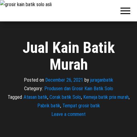
Pabrik
Pabrik
Batik Solo
Batik dan
Murah dan
Berkualitas
Jasa
Pembuatan
Seragam
Jual Kain Batik
Batik
Murah
Posted on
December 26, 2021
by
juraganbatik
Category:
Produsen dan Grosir Kain Batik Solo
Tagged
Atasan batik
,
Corak batik Solo
,
Kemeja batik pria murah
,
Pabrik batik
,
Tempat grosir batik
Leave a comment