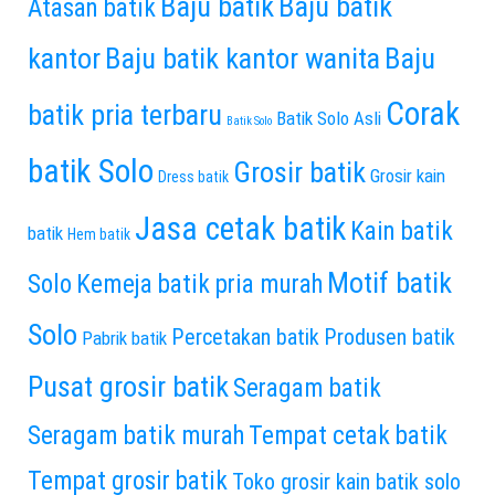
Baju batik
Baju batik
Atasan batik
kantor
Baju batik kantor wanita
Baju
Corak
batik pria terbaru
Batik Solo Asli
Batik Solo
batik Solo
Grosir batik
Grosir kain
Dress batik
Jasa cetak batik
Kain batik
batik
Hem batik
Motif batik
Solo
Kemeja batik pria murah
Solo
Percetakan batik
Produsen batik
Pabrik batik
Pusat grosir batik
Seragam batik
Seragam batik murah
Tempat cetak batik
Tempat grosir batik
Toko grosir kain batik solo