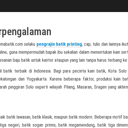
erpengalaman
ajmabatik.com selaku
pengrajin batik printing
, cap, tulis dan lainnya ikut
nline, guna mempermudah bapak ibu sekalian dalam menentukan kain ser
anan baju batik untuk kantor ataupun yang lain tanpa harus terbang ke 
l batik terbaik di Indonesia. Bagi para pecinta kain batik, Kota Solo
ekalongan dan Yogyakarta. Karena beberapa faktor, produksi kain ba
arah pinggiran Solo seperti wilayah Pilang, Masaran, Sragen yang akhirn
aik batik lawasan, batik klasik, maupun batik modern. Beberapa motif ba
k tiga negeri, batik sogan primis, batik megamendung, batik tiga dimens