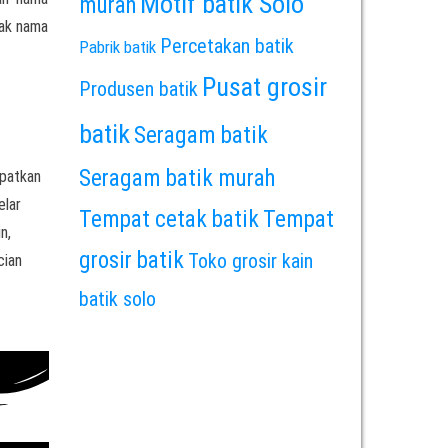
Motif batik Solo
murah
rak nama
Percetakan batik
Pabrik batik
Pusat grosir
Produsen batik
batik
Seragam batik
Seragam batik murah
apatkan
elar
Tempat cetak batik
Tempat
n,
grosir batik
Toko grosir kain
cian
batik solo