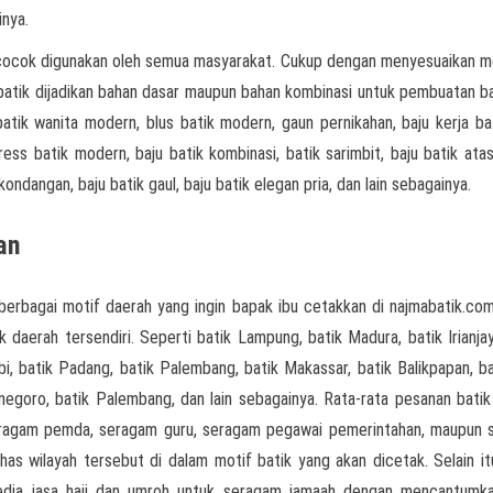
nya.
cocok digunakan oleh semua masyarakat. Cukup dengan menyesuaikan m
n batik dijadikan bahan dasar maupun bahan kombinasi untuk pembuatan ba
batik wanita modern, blus batik modern, gaun pernikahan, baju kerja bat
ress batik modern, baju batik kombinasi, batik sarimbit, baju batik atas
kondangan, baju batik gaul, baju batik elegan pria, dan lain sebagainya.
an
berbagai motif daerah yang ingin bapak ibu cetakkan di najmabatik.com
k daerah tersendiri. Seperti batik Lampung, batik Madura, batik Irianjay
i, batik Padang, batik Palembang, batik Makassar, batik Balikpapan, bat
onegoro, batik Palembang, dan lain sebagainya. Rata-rata pesanan batik
seragam pemda, seragam guru, seragam pegawai pemerintahan, maupun
as wilayah tersebut di dalam motif batik yang akan dicetak. Selain it
yedia jasa haji dan umroh untuk seragam jamaah dengan mencantumk