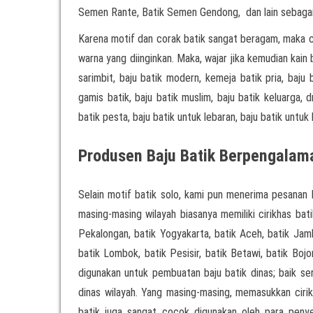
Semen Rante, Batik Semen Gendong, dan lain sebagai
Karena motif dan corak batik sangat beragam, maka 
warna yang diinginkan. Maka, wajar jika kemudian kai
sarimbit, baju batik modern, kemeja batik pria, baju 
gamis batik, baju batik muslim, baju batik keluarga, d
batik pesta, baju batik untuk lebaran, baju batik untuk 
Produsen Baju Batik Berpengalam
Selain motif batik solo, kami pun menerima pesanan 
masing-masing wilayah biasanya memiliki cirikhas bati
Pekalongan, batik Yogyakarta, batik Aceh, batik Jamb
batik Lombok, batik Pesisir, batik Betawi, batik Boj
digunakan untuk pembuatan baju batik dinas; baik 
dinas wilayah. Yang masing-masing, memasukkan cirikh
batik juga sangat cocok digunakan oleh para pen