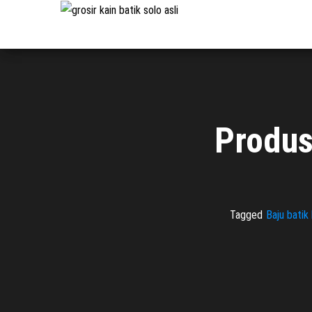
Pabrik
Pabrik
Batik Solo
Batik dan
Murah dan
Berkualitas
Jasa
Pembuatan
Seragam
Batik
Produs
Tagged
Baju batik