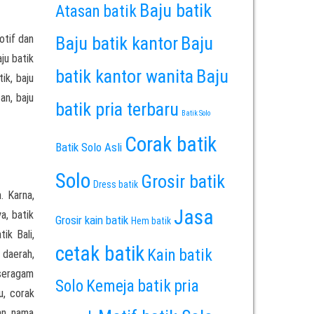
Baju batik
Atasan batik
otif dan
Baju batik kantor
Baju
ju batik
batik kantor wanita
Baju
ik, baju
an, baju
batik pria terbaru
Batik Solo
Corak batik
Batik Solo Asli
Solo
Grosir batik
Dress batik
. Karna,
Jasa
a, batik
Grosir kain batik
Hem batik
ik Bali,
cetak batik
Kain batik
 daerah,
 seragam
Solo
Kemeja batik pria
u, corak
an nama