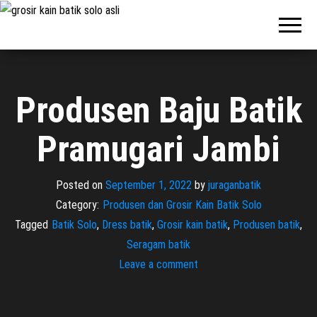
Pabrik
Pabrik
Batik Solo
Batik dan
Murah dan
Berkualitas
Jasa
Pembuatan
Seragam
Produsen Baju Batik
Batik
Pramugari Jambi
Posted on
September 1, 2022
by
juraganbatik
Category:
Produsen dan Grosir Kain Batik Solo
Tagged
Batik Solo
,
Dress batik
,
Grosir kain batik
,
Produsen batik
,
Seragam batik
Leave a comment