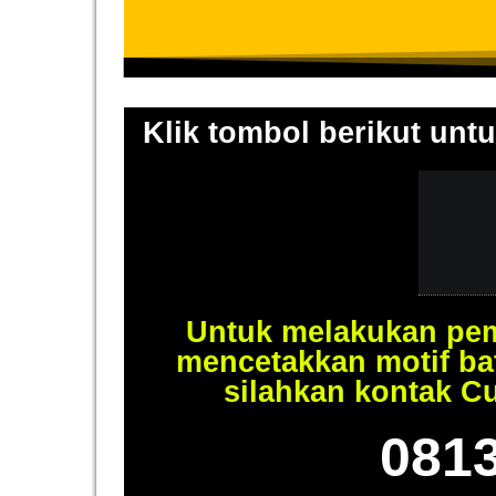
Klik tombol berikut untu
Untuk melakukan pem
mencetakkan motif ba
silahkan kontak C
081