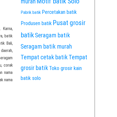
Motif batik Solo
murah
Percetakan batik
Pabrik batik
Pusat grosir
Produsen batik
. Karna,
batik
Seragam batik
a, batik
ik Bali,
Seragam batik murah
 daerah,
Tempat cetak batik
Tempat
 seragam
u, corak
grosir batik
Toko grosir kain
an nama
batik solo
rak nama