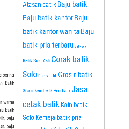
Baju batik
Atasan batik
Baju batik kantor
Baju
batik kantor wanita
Baju
batik pria terbaru
Batik Solo
Corak batik
Batik Solo Asli
Solo
Grosir batik
g sering
Dress batik
h, Batik
Jasa
Grosir kain batik
Hem batik
an warna
cetak batik
Kain batik
ju batik
Solo
Kemeja batik pria
ik, baju
an, baju