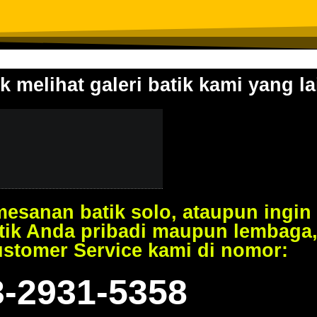
k melihat galeri batik kami yang la
esanan batik solo, ataupun ingin
tik Anda pribadi maupun lembaga
ustomer Service kami di nomor:
3-2931-5358