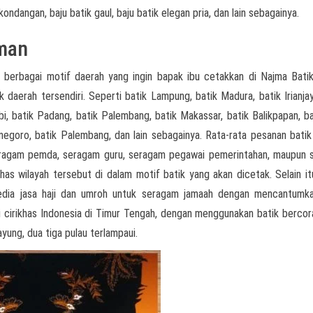
kondangan, baju batik gaul, baju batik elegan pria, dan lain sebagainya.
man
 berbagai motif daerah yang ingin bapak ibu cetakkan di Najma Batik
k daerah tersendiri. Seperti batik Lampung, batik Madura, batik Irianjay
i, batik Padang, batik Palembang, batik Makassar, batik Balikpapan, bat
onegoro, batik Palembang, dan lain sebagainya. Rata-rata pesanan batik
seragam pemda, seragam guru, seragam pegawai pemerintahan, maupun
as wilayah tersebut di dalam motif batik yang akan dicetak. Selain it
yedia jasa haji dan umroh untuk seragam jamaah dengan mencantumk
ai cirikhas Indonesia di Timur Tengah, dengan menggunakan batik berco
ayung, dua tiga pulau terlampaui.