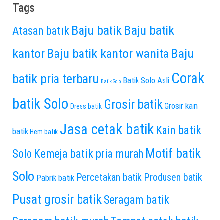
Tags
Baju batik
Baju batik
Atasan batik
kantor
Baju batik kantor wanita
Baju
Corak
batik pria terbaru
Batik Solo Asli
Batik Solo
batik Solo
Grosir batik
Grosir kain
Dress batik
Jasa cetak batik
Kain batik
batik
Hem batik
Motif batik
Solo
Kemeja batik pria murah
Solo
Percetakan batik
Produsen batik
Pabrik batik
Pusat grosir batik
Seragam batik