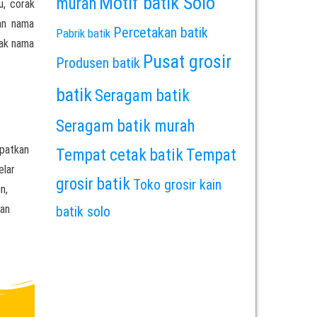
Motif batik Solo
murah
u, corak
an nama
Percetakan batik
Pabrik batik
rak nama
Pusat grosir
Produsen batik
batik
Seragam batik
Seragam batik murah
apatkan
Tempat cetak batik
Tempat
elar
grosir batik
Toko grosir kain
n,
ian
batik solo