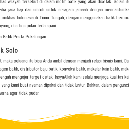
has wilayah tersebut di dalam motif batik yang akan dicetak. Selain it
yedia jasa haji dan umroh untuk seragam jamaah dengan mencantumk
ai cirikhas Indonesia di Timur Tengah, dengan menggunakan batik berco
ayung, dua tiga pulau terlampaui.
ik Solo
, maka peluang itu bisa Anda ambil dengan menjadi relasi bisnis kami. D
agen batik, distributor baju batik, konveksi batik, makelar kain batik, mak
engah mengejar target cetak. InsyaAllah kami selalu menjaga kualitas kai
 yang kami buat nyaman dipakai dan tidak luntur. Bahkan, dalam pengunc
arna agar tidak pudar.