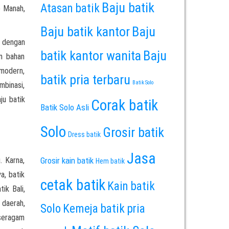
Baju batik
Atasan batik
o Manah,
Baju batik kantor
Baju
 dengan
batik kantor wanita
Baju
un bahan
 modern,
batik pria terbaru
Batik Solo
mbinasi,
ju batik
Corak batik
Batik Solo Asli
Solo
Grosir batik
Dress batik
Jasa
. Karna,
Grosir kain batik
Hem batik
a, batik
cetak batik
Kain batik
ik Bali,
 daerah,
Solo
Kemeja batik pria
 seragam