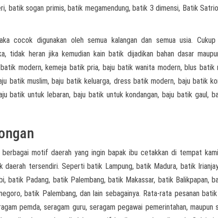
geri, batik sogan primis, batik megamendung, batik 3 dimensi, Batik Satri
aka cocok digunakan oleh semua kalangan dan semua usia. Cukup
a, tidak heran jika kemudian kain batik dijadikan bahan dasar maup
batik modern, kemeja batik pria, baju batik wanita modern, blus batik
aju batik muslim, baju batik keluarga, dress batik modern, baju batik ko
aju batik untuk lebaran, baju batik untuk kondangan, baju batik gaul, ba
longan
 berbagai motif daerah yang ingin bapak ibu cetakkan di tempat kami
k daerah tersendiri. Seperti batik Lampung, batik Madura, batik Irianjay
i, batik Padang, batik Palembang, batik Makassar, batik Balikpapan, bat
onegoro, batik Palembang, dan lain sebagainya. Rata-rata pesanan batik
seragam pemda, seragam guru, seragam pegawai pemerintahan, maupun