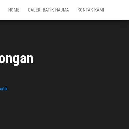
HOME
GALERI BATIK NAJMA
KONTAK KAMI
longan
atik