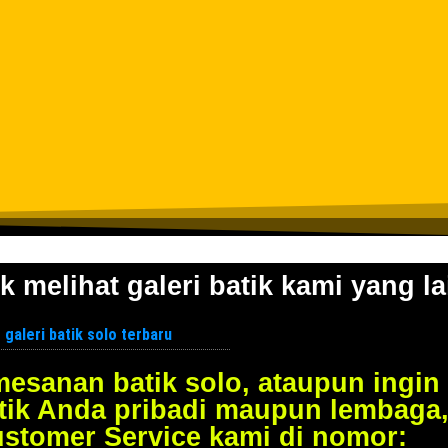
k melihat galeri batik kami yang la
esanan batik solo, ataupun ingin
tik Anda pribadi maupun lembaga
ustomer Service kami di nomor: