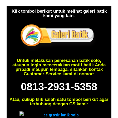
Klik tombol berikut untuk melihat galeri batik
kami yang lain:
Untuk melakukan pemesanan batik solo,
ataupun ingin mencetakkan motif batik Anda
pribadi maupun lembaga, silahkan kontak
Customer Service kami di nomor:
0813-2931-5358
Atau, cukup klik salah satu tombol berikut agar
terhubung dengan CS kami: