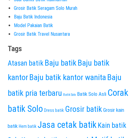
Grosir Batik Seragam Solo Murah
Baju Batik Indonesia
Model Pakaian Batik
Grosir Batik Travel Nusantara
Tags
Baju batik
Baju batik
Atasan batik
kantor
Baju batik kantor wanita
Baju
Corak
batik pria terbaru
Batik Solo Asli
Batik Solo
batik Solo
Grosir batik
Grosir kain
Dress batik
Jasa cetak batik
Kain batik
batik
Hem batik