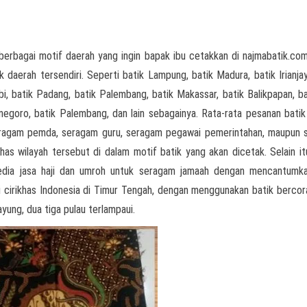
berbagai motif daerah yang ingin bapak ibu cetakkan di najmabatik.com
k daerah tersendiri. Seperti batik Lampung, batik Madura, batik Irianjay
i, batik Padang, batik Palembang, batik Makassar, batik Balikpapan, bat
onegoro, batik Palembang, dan lain sebagainya. Rata-rata pesanan batik
seragam pemda, seragam guru, seragam pegawai pemerintahan, maupun
as wilayah tersebut di dalam motif batik yang akan dicetak. Selain it
yedia jasa haji dan umroh untuk seragam jamaah dengan mencantumk
ai cirikhas Indonesia di Timur Tengah, dengan menggunakan batik berco
ayung, dua tiga pulau terlampaui.