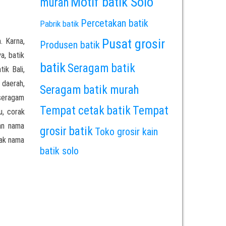
Motif batik Solo
murah
Percetakan batik
Pabrik batik
. Karna,
Pusat grosir
Produsen batik
a, batik
batik
Seragam batik
ik Bali,
 daerah,
Seragam batik murah
 seragam
Tempat cetak batik
Tempat
u, corak
an nama
grosir batik
Toko grosir kain
rak nama
batik solo