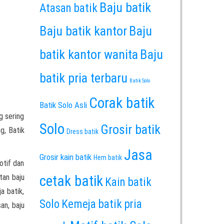
Baju batik
Atasan batik
Baju batik kantor
Baju
batik kantor wanita
Baju
batik pria terbaru
Batik Solo
Corak batik
Batik Solo Asli
g sering
Solo
Grosir batik
g, Batik
Dress batik
Jasa
Grosir kain batik
Hem batik
otif dan
tan baju
cetak batik
Kain batik
a batik,
Solo
Kemeja batik pria
san, baju