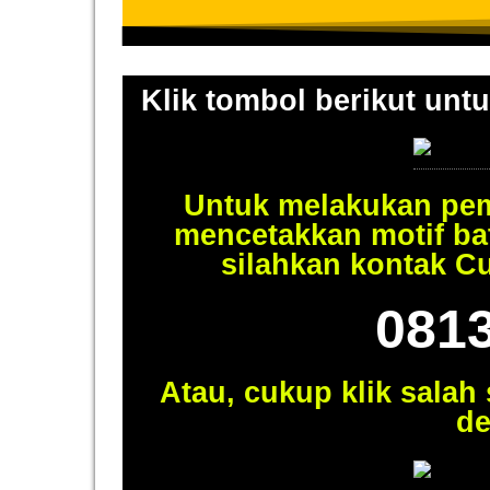
Klik tombol berikut untu
Untuk melakukan pem
mencetakkan motif ba
silahkan kontak C
081
Atau, cukup klik salah
de