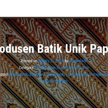
odusen Batik Unik Pa
Posted on
January 21, 2024
by
juraganbatik
Category:
Produsen dan Grosir Kain Batik Solo
agged
Atasan batik
,
Batik Solo
,
Grosir batik
,
Produsen batik
,
Seragam ba
Leave a comment