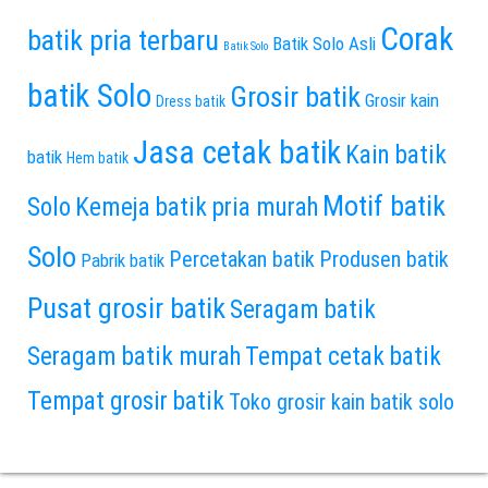
Corak
batik pria terbaru
Batik Solo Asli
Batik Solo
batik Solo
Grosir batik
Grosir kain
Dress batik
Jasa cetak batik
Kain batik
batik
Hem batik
Motif batik
Solo
Kemeja batik pria murah
Solo
Percetakan batik
Produsen batik
Pabrik batik
Pusat grosir batik
Seragam batik
Seragam batik murah
Tempat cetak batik
Tempat grosir batik
Toko grosir kain batik solo