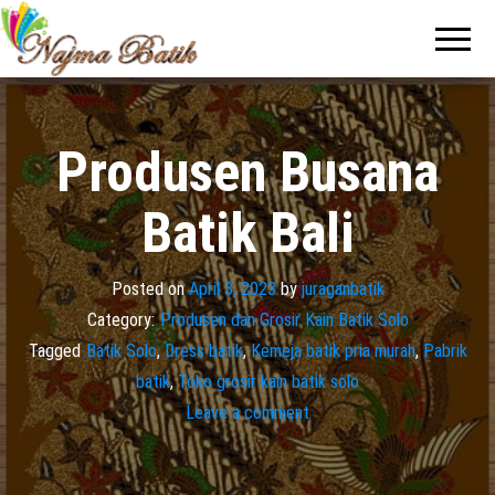
Pabrik
Pabrik
Batik Solo
Batik dan
Murah dan
Berkualitas
Jasa
Pembuatan
Seragam
Produsen Busana
Batik
Batik Bali
Posted on
April 3, 2023
by
juraganbatik
Category:
Produsen dan Grosir Kain Batik Solo
Tagged
Batik Solo
,
Dress batik
,
Kemeja batik pria murah
,
Pabrik
batik
,
Toko grosir kain batik solo
Leave a comment