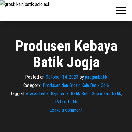
Pabrik
Pabrik
Batik Solo
Batik dan
Murah dan
Berkualitas
Jasa
Pembuatan
Seragam
Produsen Kebaya
Batik
Batik Jogja
Posted on
October 14, 2023
by
juraganbatik
Category:
Produsen dan Grosir Kain Batik Solo
Tagged
Atasan batik
,
Baju batik
,
Batik Solo
,
Grosir kain batik
,
Pabrik batik
Leave a comment