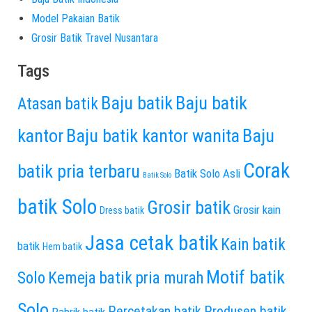
Model Pakaian Batik
Grosir Batik Travel Nusantara
Tags
Baju batik
Baju batik
Atasan batik
kantor
Baju batik kantor wanita
Baju
Corak
batik pria terbaru
Batik Solo Asli
Batik Solo
batik Solo
Grosir batik
Grosir kain
Dress batik
Jasa cetak batik
Kain batik
batik
Hem batik
Motif batik
Solo
Kemeja batik pria murah
Solo
Percetakan batik
Produsen batik