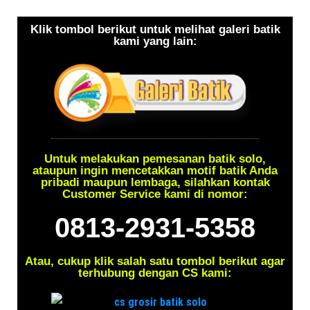
Klik tombol berikut untuk melihat galeri batik
kami yang lain:
Untuk melakukan pemesanan batik solo,
ataupun ingin mencetakkan motif batik Anda
pribadi maupun lembaga, silahkan kontak
Customer Service kami di nomor:
0813-2931-5358
Atau, cukup klik salah satu tombol berikut agar
terhubung dengan CS kami: