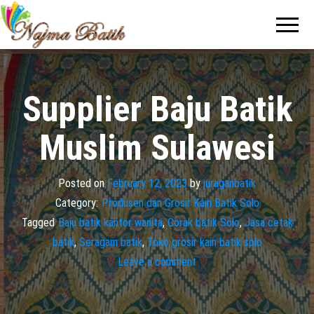
Pabrik
Pabrik
Batik Solo
Batik dan
Murah dan
Berkualitas
Jasa
Pembuatan
Seragam
Supplier Baju Batik
Batik
Muslim Sulawesi
Posted on
February 12, 2023
by
juraganbatik
Category:
Produsen dan Grosir Kain Batik Solo
Tagged
Baju batik kantor wanita
,
Corak batik Solo
,
Jasa cetak
batik
,
Seragam batik
,
Toko grosir kain batik solo
Leave a comment