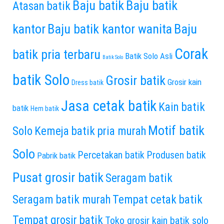
Baju batik
Baju batik
Atasan batik
kantor
Baju batik kantor wanita
Baju
Corak
batik pria terbaru
Batik Solo Asli
Batik Solo
batik Solo
Grosir batik
Grosir kain
Dress batik
Jasa cetak batik
Kain batik
batik
Hem batik
Motif batik
Solo
Kemeja batik pria murah
Solo
Percetakan batik
Produsen batik
Pabrik batik
Pusat grosir batik
Seragam batik
Seragam batik murah
Tempat cetak batik
Tempat grosir batik
Toko grosir kain batik solo