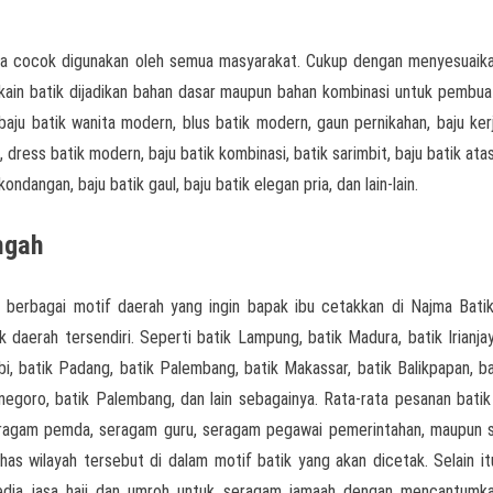
ka cocok digunakan oleh semua masyarakat. Cukup dengan menyesuaik
 kain batik dijadikan bahan dasar maupun bahan kombinasi untuk pembua
 baju batik wanita modern, blus batik modern, gaun pernikahan, baju kerj
, dress batik modern, baju batik kombinasi, batik sarimbit, baju batik ata
ondangan, baju batik gaul, baju batik elegan pria, dan lain-lain.
ngah
 berbagai motif daerah yang ingin bapak ibu cetakkan di Najma Batik
k daerah tersendiri. Seperti batik Lampung, batik Madura, batik Irianjay
i, batik Padang, batik Palembang, batik Makassar, batik Balikpapan, bat
onegoro, batik Palembang, dan lain sebagainya. Rata-rata pesanan batik
seragam pemda, seragam guru, seragam pegawai pemerintahan, maupun
as wilayah tersebut di dalam motif batik yang akan dicetak. Selain it
yedia jasa haji dan umroh untuk seragam jamaah dengan mencantumk