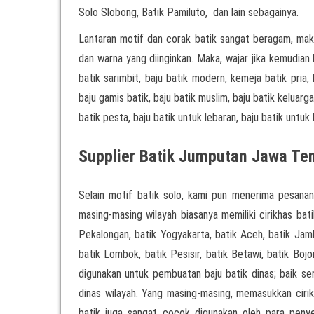
Solo Slobong, Batik Pamiluto, dan lain sebagainya.
Lantaran motif dan corak batik sangat beragam, ma
dan warna yang diinginkan. Maka, wajar jika kemudian
batik sarimbit, baju batik modern, kemeja batik pria,
baju gamis batik, baju batik muslim, baju batik keluarga
batik pesta, baju batik untuk lebaran, baju batik untuk k
Supplier Batik Jumputan Jawa Te
Selain motif batik solo, kami pun menerima pesanan
masing-masing wilayah biasanya memiliki cirikhas bati
Pekalongan, batik Yogyakarta, batik Aceh, batik Jamb
batik Lombok, batik Pesisir, batik Betawi, batik Boj
digunakan untuk pembuatan baju batik dinas; baik 
dinas wilayah. Yang masing-masing, memasukkan cirikh
batik juga sangat cocok digunakan oleh para pen