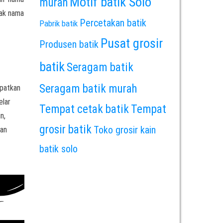
Motif batik Solo
murah
rak nama
Percetakan batik
Pabrik batik
Pusat grosir
Produsen batik
batik
Seragam batik
Seragam batik murah
apatkan
elar
Tempat cetak batik
Tempat
n,
grosir batik
Toko grosir kain
ian
batik solo