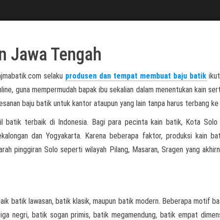
an Jawa Tengah
ajmabatik.com selaku
produsen dan tempat membuat baju batik
ikut
nline, guna mempermudah bapak ibu sekalian dalam menentukan kain ser
anan baju batik untuk kantor ataupun yang lain tanpa harus terbang ke 
l batik terbaik di Indonesia. Bagi para pecinta kain batik, Kota Solo
ekalongan dan Yogyakarta. Karena beberapa faktor, produksi kain ba
arah pinggiran Solo seperti wilayah Pilang, Masaran, Sragen yang akhirn
aik batik lawasan, batik klasik, maupun batik modern. Beberapa motif ba
k tiga negri, batik sogan primis, batik megamendung, batik empat dimens