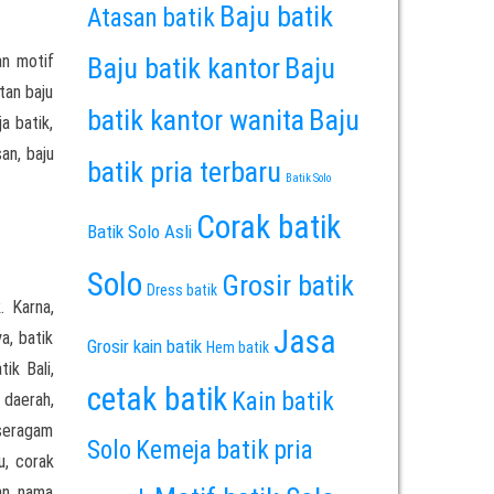
Baju batik
Atasan batik
an motif
Baju batik kantor
Baju
tan baju
batik kantor wanita
Baju
a batik,
san, baju
batik pria terbaru
Batik Solo
Corak batik
Batik Solo Asli
Solo
Grosir batik
Dress batik
. Karna,
Jasa
a, batik
Grosir kain batik
Hem batik
ik Bali,
cetak batik
Kain batik
 daerah,
 seragam
Solo
Kemeja batik pria
u, corak
an nama