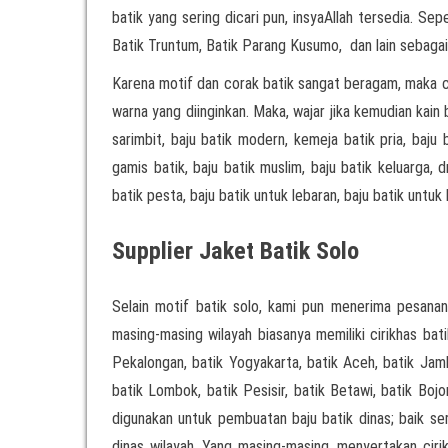
batik yang sering dicari pun, insyaAllah tersedia. Sep
Batik Truntum, Batik Parang Kusumo, dan lain sebagai
Karena motif dan corak batik sangat beragam, maka 
warna yang diinginkan. Maka, wajar jika kemudian kai
sarimbit, baju batik modern, kemeja batik pria, baju 
gamis batik, baju batik muslim, baju batik keluarga, d
batik pesta, baju batik untuk lebaran, baju batik untuk k
Supplier Jaket Batik Solo
Selain motif batik solo, kami pun menerima pesanan
masing-masing wilayah biasanya memiliki cirikhas bati
Pekalongan, batik Yogyakarta, batik Aceh, batik Jamb
batik Lombok, batik Pesisir, batik Betawi, batik Boj
digunakan untuk pembuatan baju batik dinas; baik 
dinas wilayah. Yang masing-masing, menyertakan cirik