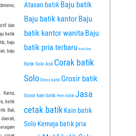
Baju batik
Atasan batik
dimensi,
Baju batik kantor
Baju
otif dan
batik kantor wanita
Baju
ju batik
ik, baju
batik pria terbaru
Batik Solo
an, baju
Corak batik
Batik Solo Asli
Solo
Grosir batik
Dress batik
Jasa
. Karna,
Grosir kain batik
Hem batik
a, batik
cetak batik
Kain batik
ik Bali,
 daerah,
Solo
Kemeja batik pria
 seragam
u, corak