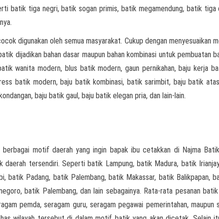
erti batik tiga negri, batik sogan primis, batik megamendung, batik tiga 
nya.
cocok digunakan oleh semua masyarakat. Cukup dengan menyesuaikan m
n batik dijadikan bahan dasar maupun bahan kombinasi untuk pembuatan ba
batik wanita modern, blus batik modern, gaun pernikahan, baju kerja bat
ress batik modern, baju batik kombinasi, batik sarimbit, baju batik atas
ondangan, baju batik gaul, baju batik elegan pria, dan lain-lain.
 berbagai motif daerah yang ingin bapak ibu cetakkan di Najma Batik
k daerah tersendiri. Seperti batik Lampung, batik Madura, batik Irianjay
i, batik Padang, batik Palembang, batik Makassar, batik Balikpapan, bat
onegoro, batik Palembang, dan lain sebagainya. Rata-rata pesanan batik
seragam pemda, seragam guru, seragam pegawai pemerintahan, maupun
has wilayah tersebut di dalam motif batik yang akan dicetak. Selain it