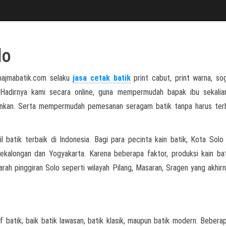
lo
 najmabatik.com selaku
jasa cetak batik
print cabut, print warna, so
a. Hadirnya kami secara online, guna mempermudah bapak ibu sekali
nginkan. Serta mempermudah pemesanan seragam batik tanpa harus te
l batik terbaik di Indonesia. Bagi para pecinta kain batik, Kota Solo
Pekalongan dan Yogyakarta. Karena beberapa faktor, produksi kain ba
arah pinggiran Solo seperti wilayah Pilang, Masaran, Sragen yang akhirn
 batik; baik batik lawasan, batik klasik, maupun batik modern. Bebera