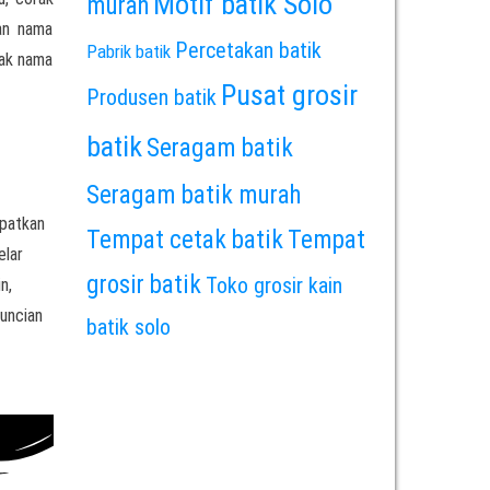
Motif batik Solo
murah
an nama
Percetakan batik
Pabrik batik
rak nama
Pusat grosir
Produsen batik
batik
Seragam batik
Seragam batik murah
apatkan
Tempat cetak batik
Tempat
elar
grosir batik
Toko grosir kain
n,
guncian
batik solo