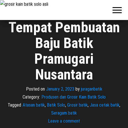
Pabrik
Pabrik
Batik Solo
Batik dan
Murah dan
Berkualitas
Jasa
Tempat Pembuatan
Pembuatan
Seragam
Baju Batik
Batik
Pramugari
Nusantara
Posted on
January 2, 2023
by
juraganbatik
Category:
Produsen dan Grosir Kain Batik Solo
Tagged
Atasan batik
,
Batik Solo
,
Grosir batik
,
Jasa cetak batik
,
Seragam batik
Leave a comment