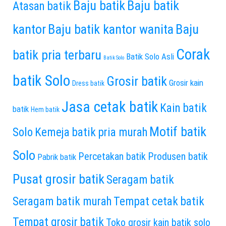
Baju batik
Baju batik
Atasan batik
kantor
Baju batik kantor wanita
Baju
Corak
batik pria terbaru
Batik Solo Asli
Batik Solo
batik Solo
Grosir batik
Grosir kain
Dress batik
Jasa cetak batik
Kain batik
batik
Hem batik
Motif batik
Solo
Kemeja batik pria murah
Solo
Percetakan batik
Produsen batik
Pabrik batik
Pusat grosir batik
Seragam batik
Seragam batik murah
Tempat cetak batik
Tempat grosir batik
Toko grosir kain batik solo