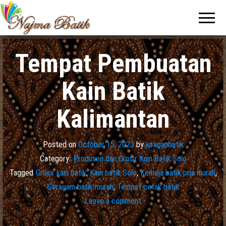
Pabrik
Pabrik
Batik Solo
Batik dan
Murah dan
Berkualitas
Jasa
Pembuatan
Tempat Pembuatan
Seragam
Batik
Kain Batik
Kalimantan
Posted on
October 15, 2023
by
juraganbatik
Category:
Produsen dan Grosir Kain Batik Solo
Tagged
Grosir kain batik
,
Kain batik Solo
,
Kemeja batik pria murah
,
Seragam batik murah
,
Tempat cetak batik
Leave a comment