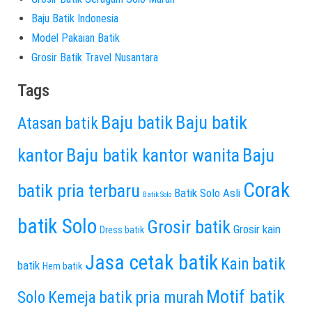
Baju Batik Indonesia
Model Pakaian Batik
Grosir Batik Travel Nusantara
Tags
Baju batik
Baju batik
Atasan batik
kantor
Baju batik kantor wanita
Baju
Corak
batik pria terbaru
Batik Solo Asli
Batik Solo
batik Solo
Grosir batik
Grosir kain
Dress batik
Jasa cetak batik
Kain batik
batik
Hem batik
Motif batik
Solo
Kemeja batik pria murah