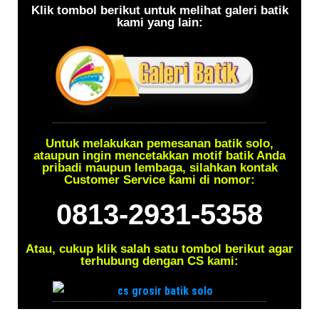
Klik tombol berikut untuk melihat galeri batik
kami yang lain:
Untuk melakukan pemesanan batik solo,
ataupun ingin mencetakkan motif batik Anda
pribadi maupun lembaga, silahkan kontak
Customer Service kami di nomor:
0813-2931-5358
Atau, cukup klik salah satu tombol berikut agar
terhubung dengan CS kami: