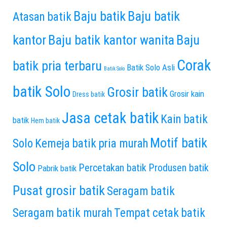
Baju batik
Baju batik
Atasan batik
kantor
Baju batik kantor wanita
Baju
Corak
batik pria terbaru
Batik Solo Asli
Batik Solo
batik Solo
Grosir batik
Grosir kain
Dress batik
Jasa cetak batik
Kain batik
batik
Hem batik
Motif batik
Solo
Kemeja batik pria murah
Solo
Percetakan batik
Produsen batik
Pabrik batik
Pusat grosir batik
Seragam batik
Seragam batik murah
Tempat cetak batik