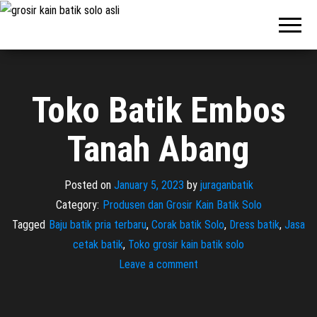
Pabrik
Pabrik
Batik Solo
Batik dan
Murah dan
Berkualitas
Jasa
Pembuatan
Seragam
Toko Batik Embos
Batik
Tanah Abang
Posted on
January 5, 2023
by
juraganbatik
Category:
Produsen dan Grosir Kain Batik Solo
Tagged
Baju batik pria terbaru
,
Corak batik Solo
,
Dress batik
,
Jasa
cetak batik
,
Toko grosir kain batik solo
Leave a comment