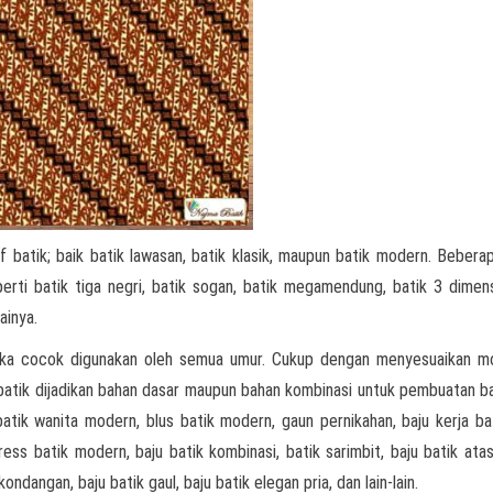
 batik; baik batik lawasan, batik klasik, maupun batik modern. Bebera
eperti batik tiga negri, batik sogan, batik megamendung, batik 3 dimens
ainya.
aka cocok digunakan oleh semua umur. Cukup dengan menyesuaikan mo
n batik dijadikan bahan dasar maupun bahan kombinasi untuk pembuatan ba
batik wanita modern, blus batik modern, gaun pernikahan, baju kerja bat
ress batik modern, baju batik kombinasi, batik sarimbit, baju batik atas
ondangan, baju batik gaul, baju batik elegan pria, dan lain-lain.