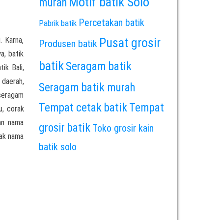
Motif batik Solo
murah
Percetakan batik
Pabrik batik
. Karna,
Pusat grosir
Produsen batik
a, batik
batik
Seragam batik
ik Bali,
 daerah,
Seragam batik murah
 seragam
Tempat cetak batik
Tempat
u, corak
an nama
grosir batik
Toko grosir kain
rak nama
batik solo