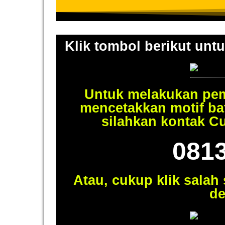
Klik tombol berikut untu
Untuk melakukan pem
mencetakkan motif ba
silahkan kontak C
081
Atau, cukup klik salah
de