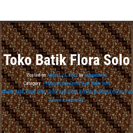
Toko Batik Flora Solo
Posted on
August 23, 2022
by
juraganbatik
Category:
Produsen dan Grosir Kain Batik Solo
Atasan batik
,
Batik Solo
,
Grosir kain batik
,
Kemeja batik pria murah
,
Pabr
Leave a comment