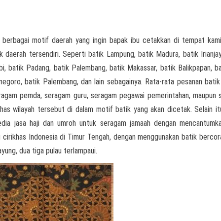
 berbagai motif daerah yang ingin bapak ibu cetakkan di tempat kami
k daerah tersendiri. Seperti batik Lampung, batik Madura, batik Irianjay
i, batik Padang, batik Palembang, batik Makassar, batik Balikpapan, bat
onegoro, batik Palembang, dan lain sebagainya. Rata-rata pesanan batik
seragam pemda, seragam guru, seragam pegawai pemerintahan, maupun
as wilayah tersebut di dalam motif batik yang akan dicetak. Selain it
yedia jasa haji dan umroh untuk seragam jamaah dengan mencantumk
ai cirikhas Indonesia di Timur Tengah, dengan menggunakan batik berco
ayung, dua tiga pulau terlampaui.