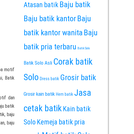
Baju batik
Atasan batik
Baju batik kantor
Baju
batik kantor wanita
Baju
batik pria terbaru
Batik Solo
Corak batik
Batik Solo Asli
pa motif
Solo
Grosir batik
i, Batik
Dress batik
Jasa
Grosir kain batik
Hem batik
tif dan
ju batik
cetak batik
Kain batik
ik, baju
Solo
Kemeja batik pria
an, baju