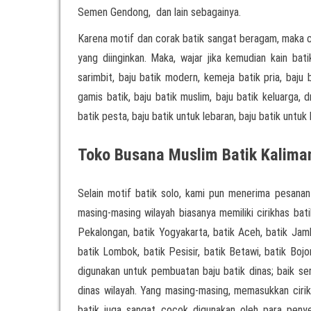
Semen Gendong, dan lain sebagainya.
Karena motif dan corak batik sangat beragam, maka 
yang diinginkan. Maka, wajar jika kemudian kain ba
sarimbit, baju batik modern, kemeja batik pria, baju 
gamis batik, baju batik muslim, baju batik keluarga, d
batik pesta, baju batik untuk lebaran, baju batik untuk k
Toko Busana Muslim Batik Kalima
Selain motif batik solo, kami pun menerima pesanan
masing-masing wilayah biasanya memiliki cirikhas bati
Pekalongan, batik Yogyakarta, batik Aceh, batik Jamb
batik Lombok, batik Pesisir, batik Betawi, batik Boj
digunakan untuk pembuatan baju batik dinas; baik 
dinas wilayah. Yang masing-masing, memasukkan cirikh
batik juga sangat cocok digunakan oleh para pen