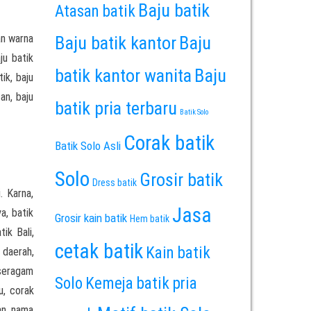
Baju batik
Atasan batik
an warna
Baju batik kantor
Baju
ju batik
batik kantor wanita
Baju
ik, baju
an, baju
batik pria terbaru
Batik Solo
Corak batik
Batik Solo Asli
Solo
Grosir batik
Dress batik
. Karna,
Jasa
a, batik
Grosir kain batik
Hem batik
ik Bali,
cetak batik
Kain batik
 daerah,
 seragam
Solo
Kemeja batik pria
u, corak
an nama