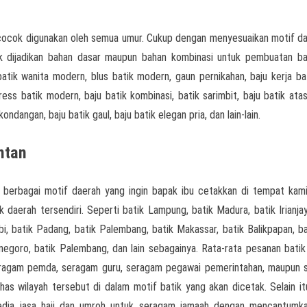
cocok digunakan oleh semua umur. Cukup dengan menyesuaikan motif d
tik dijadikan bahan dasar maupun bahan kombinasi untuk pembuatan ba
batik wanita modern, blus batik modern, gaun pernikahan, baju kerja bat
ress batik modern, baju batik kombinasi, batik sarimbit, baju batik atas
ondangan, baju batik gaul, baju batik elegan pria, dan lain-lain.
ntan
 berbagai motif daerah yang ingin bapak ibu cetakkan di tempat kami
k daerah tersendiri. Seperti batik Lampung, batik Madura, batik Irianjay
i, batik Padang, batik Palembang, batik Makassar, batik Balikpapan, bat
onegoro, batik Palembang, dan lain sebagainya. Rata-rata pesanan batik
seragam pemda, seragam guru, seragam pegawai pemerintahan, maupun
as wilayah tersebut di dalam motif batik yang akan dicetak. Selain it
yedia jasa haji dan umroh untuk seragam jamaah dengan mencantumk