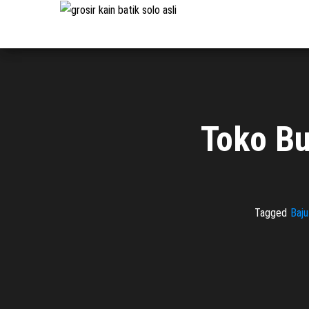
Pabrik
Pabrik
Batik Solo
Batik dan
Murah dan
Berkualitas
Jasa
Pembuatan
Seragam
Batik
Toko Bu
Tagged
Baju