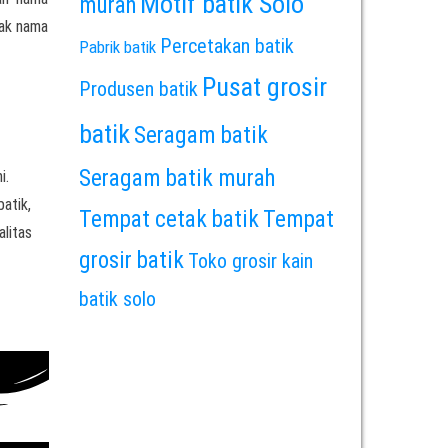
Motif batik Solo
murah
rak nama
Percetakan batik
Pabrik batik
Pusat grosir
Produsen batik
batik
Seragam batik
Seragam batik murah
i.
batik,
Tempat cetak batik
Tempat
alitas
grosir batik
Toko grosir kain
batik solo