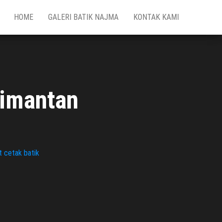
HOME
GALERI BATIK NAJMA
KONTAK KAMI
limantan
 cetak batik