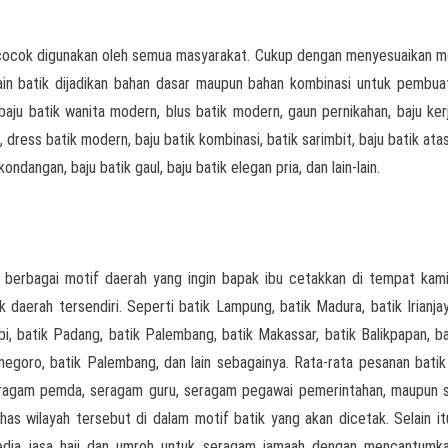
cocok digunakan oleh semua masyarakat. Cukup dengan menyesuaikan m
kain batik dijadikan bahan dasar maupun bahan kombinasi untuk pembua
 baju batik wanita modern, blus batik modern, gaun pernikahan, baju kerj
, dress batik modern, baju batik kombinasi, batik sarimbit, baju batik ata
ondangan, baju batik gaul, baju batik elegan pria, dan lain-lain.
 berbagai motif daerah yang ingin bapak ibu cetakkan di tempat kami
k daerah tersendiri. Seperti batik Lampung, batik Madura, batik Irianjay
i, batik Padang, batik Palembang, batik Makassar, batik Balikpapan, bat
onegoro, batik Palembang, dan lain sebagainya. Rata-rata pesanan batik
seragam pemda, seragam guru, seragam pegawai pemerintahan, maupun
as wilayah tersebut di dalam motif batik yang akan dicetak. Selain it
yedia jasa haji dan umroh untuk seragam jamaah dengan mencantumk