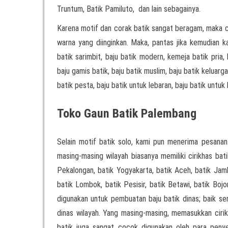
Truntum, Batik Pamiluto, dan lain sebagainya.
Karena motif dan corak batik sangat beragam, maka 
warna yang diinginkan. Maka, pantas jika kemudian 
batik sarimbit, baju batik modern, kemeja batik pria,
baju gamis batik, baju batik muslim, baju batik keluarga
batik pesta, baju batik untuk lebaran, baju batik untuk k
Toko Gaun Batik Palembang
Selain motif batik solo, kami pun menerima pesanan
masing-masing wilayah biasanya memiliki cirikhas bati
Pekalongan, batik Yogyakarta, batik Aceh, batik Jamb
batik Lombok, batik Pesisir, batik Betawi, batik Boj
digunakan untuk pembuatan baju batik dinas; baik 
dinas wilayah. Yang masing-masing, memasukkan cirikh
batik juga sangat cocok digunakan oleh para pen