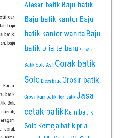
Baju batik
Atasan batik
otif dan
Baju batik kantor
Baju
tan baju
batik kantor wanita
Baju
a batik,
san, baju
batik pria terbaru
Batik Solo
Corak batik
Batik Solo Asli
Solo
Grosir batik
Dress batik
. Karna,
Jasa
a, batik
Grosir kain batik
Hem batik
ik Bali,
cetak batik
Kain batik
 daerah,
 seragam
Solo
Kemeja batik pria
u, corak
an nama