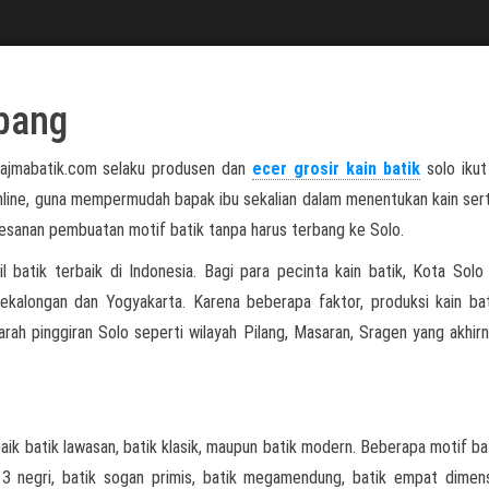
bang
najmabatik.com selaku produsen dan
ecer grosir kain batik
solo ikut 
nline, guna mempermudah bapak ibu sekalian dalam menentukan kain ser
esanan pembuatan motif batik tanpa harus terbang ke Solo.
l batik terbaik di Indonesia. Bagi para pecinta kain batik, Kota Solo
Pekalongan dan Yogyakarta. Karena beberapa faktor, produksi kain ba
arah pinggiran Solo seperti wilayah Pilang, Masaran, Sragen yang akhirn
aik batik lawasan, batik klasik, maupun batik modern. Beberapa motif ba
ik 3 negri, batik sogan primis, batik megamendung, batik empat dimens