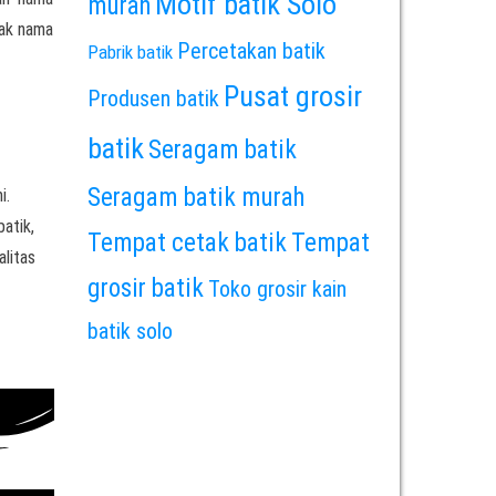
Motif batik Solo
murah
rak nama
Percetakan batik
Pabrik batik
Pusat grosir
Produsen batik
batik
Seragam batik
Seragam batik murah
i.
batik,
Tempat cetak batik
Tempat
alitas
grosir batik
Toko grosir kain
batik solo